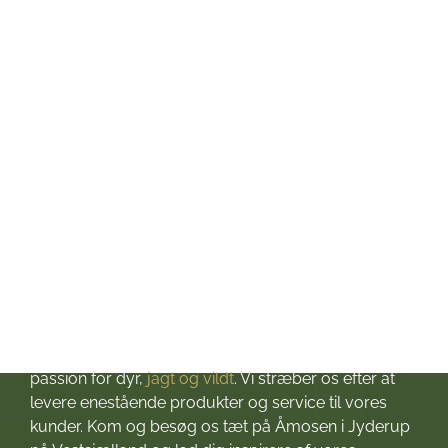
Tirsdag: kl. 10-17
Onsdag: kl. 10-17
Torsdag: kl. 10-17
Fredag: kl. 10-17
Lørdag: kl. 10-13
Søndag: Lukket
Helligdage: Lukket
Om Jagt & Hund
Velkommen til Jagt & Hund
Jagtbutikken i Jyderup
– din ultimative destination for alt, hvad du behøver
til dine jagteventyr! Grundlagt i 2016 med stor
passion for dyr,
jagt og vildt
. Vi stræber os efter at
levere enestående produkter og service til vores
kunder. Kom og besøg os tæt på Åmosen i Jyderup