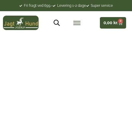
Fri fragt ved 699.-
Levering 1-2 dage
Super service
0
0,00
kr.