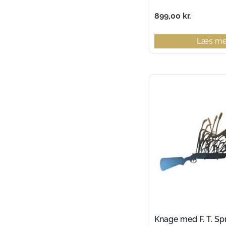
899,00
kr.
Læs me
Knage med F. T. Sp