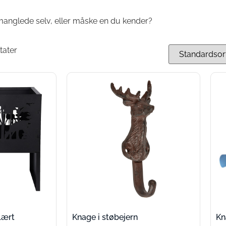
anglede selv, eller måske en du kender?
tater
lært
Knage i støbejern
Kn