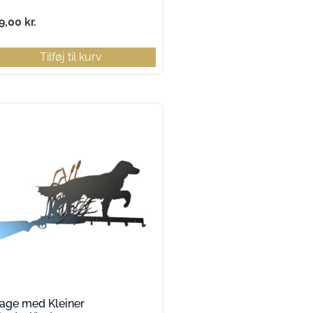
9,00
kr.
Tilføj til kurv
age med Kleiner