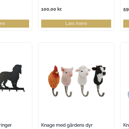
100,00
kr.
59
re
Læs mere
ringer
Knage med gårdens dyr
Kn