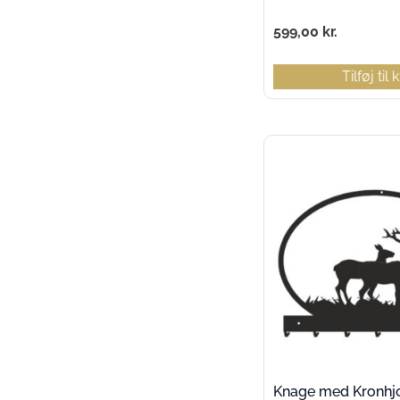
599,00
kr.
Tilføj til
Knage med Kronhj