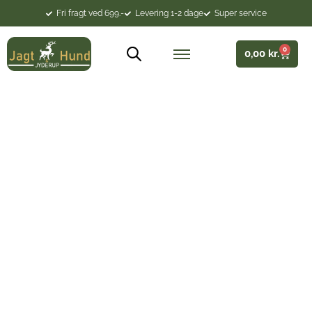
Fri fragt ved 699.-
Levering 1-2 dage
Super service
0
0,00
kr.