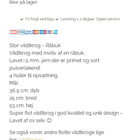
Ikke på lager
Fri fragt ved 699.-
Levering 1-2 dage
Super service
Stor vildtkrog – Råbuk
Vildtkrog med motiv af en råbuk.
Lavet i 5 mm, jern der er primet og sort
pulverlakeret.
4 huller til opsætning.
Mål:
36,5 cm. dyb
25 cm. bred
53 cm. høj
Super flot vildtkrog i god kvalitet og unik design –
Lavet af os selv 🙂
Se også vores andre flotte vildtkroge lige
her:
Vildtkroge