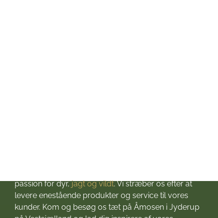
Tirsdag: kl. 10-17
Onsdag: kl. 10-17
Torsdag: kl. 10-17
Fredag: kl. 10-17
Lørdag: kl. 10-13
Søndag: Lukket
Helligdage: Lukket
Om Jagt & Hund
Velkommen til Jagt & Hund
Jagtbutikken i Jyderup
– din ultimative destination for alt, hvad du behøver
til dine jagteventyr! Grundlagt i 2016 med stor
passion for dyr,
jagt og vildt
. Vi stræber os efter at
levere enestående produkter og service til vores
kunder. Kom og besøg os tæt på Åmosen i Jyderup