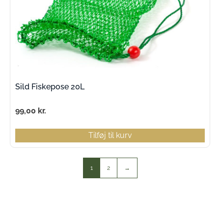
Sild Fiskepose 20L
99,00
kr.
Tilføj til kurv
1
2
→