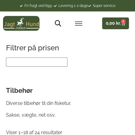
Fri fragt ved 699.-
Levering 1-2 dage
Super service
0
0,00
kr.
Filtrer på prisen
Tilbehør
Diverse tilbehør til din fisketur.
Sakse, vægte, net osv.
Viser 1–18 af 24 resultater