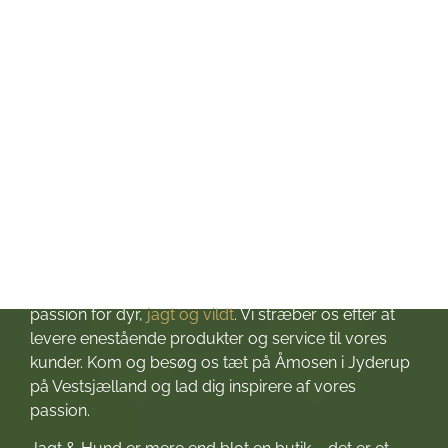
Fredag: kl. 10-17
Lørdag: kl. 10-13
Søndag: Lukket
Helligdage: Lukket
Om Jagt & Hund
Velkommen til Jagt & Hund
Jagtbutikken i Jyderup
– din ultimative destination for alt, hvad du behøver
til dine jagteventyr! Grundlagt i 2016 med stor
passion for dyr,
jagt og vildt
. Vi stræber os efter at
levere enestående produkter og service til vores
kunder. Kom og besøg os tæt på Åmosen i Jyderup
på Vestsjælland og lad dig inspirere af vores
passion.