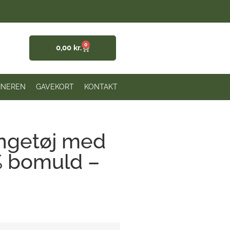
0
0,00
kr.
INEREN
GAVEKORT
KONTAKT
ngetøj med
% bomuld –