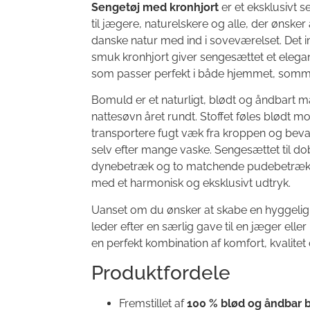
Sengetøj med kronhjort
er et eksklusivt 
til jægere, naturelskere og alle, der ønske
danske natur med ind i soveværelset. Det
smuk kronhjort giver sengesættet et elega
som passer perfekt i både hjemmet, somme
Bomuld er et naturligt, blødt og åndbart ma
nattesøvn året rundt. Stoffet føles blødt 
transportere fugt væk fra kroppen og bevar
selv efter mange vaske. Sengesættet til d
dynebetræk og to matchende pudebetræk, 
med et harmonisk og eksklusivt udtryk.
Uanset om du ønsker at skabe en hyggelig
leder efter en særlig gave til en jæger elle
en perfekt kombination af komfort, kvalite
Produktfordele
Fremstillet af
100 % blød og åndbar