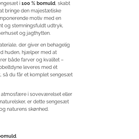
sengesæt i
100 % bomuld
, skabt
r at bringe den majestætiske
 imponerende motiv med en
nt og stemningsfuldt udtryk,
rhuset og jagthytten.
teriale, der giver en behagelig
mod huden, hjælper med at
er både farver og kvalitet –
obbeltdyne leveres med ét
så du får et komplet sengesæt
 atmosfære i soveværelset eller
r naturelsker, er dette sengesæt
t og naturens skønhed.
 bomuld
.