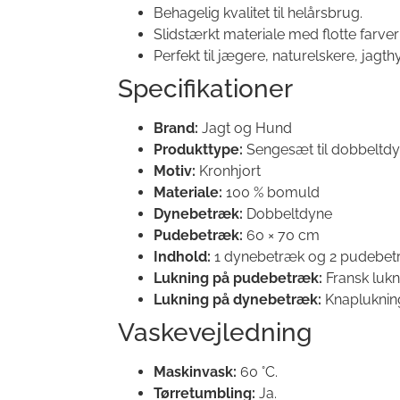
Behagelig kvalitet til helårsbrug.
Slidstærkt materiale med flotte farver
Perfekt til jægere, naturelskere, jag
Specifikationer
Brand:
Jagt og Hund
Produkttype:
Sengesæt til dobbeltd
Motiv:
Kronhjort
Materiale:
100 % bomuld
Dynebetræk:
Dobbeltdyne
Pudebetræk:
60 × 70 cm
Indhold:
1 dynebetræk og 2 pudebet
Lukning på pudebetræk:
Fransk lukn
Lukning på dynebetræk:
Knapluknin
Vaskevejledning
Maskinvask:
60 °C.
Tørretumbling:
Ja.