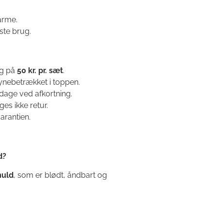
arme.
ste brug.
æg på
50 kr. pr. sæt
.
ynebetrækket i toppen.
dage ved afkortning.
es ikke retur.
arantien.
d?
muld
, som er blødt, åndbart og