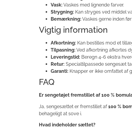
Vask:
Vaskes med lignende farver.
Strygning:
Kan stryges ved middel v
Bemærkning:
Vaskes gerne inden før
Vigtig information
Afkortning:
Kan bestilles mod et till
Tilpasning:
Ved afkortning afkortes d
Leveringstid:
Beregn 4-6 ekstra hver
Retur:
Specialtilpassede sengesæt tag
Garanti:
Knapper er ikke omfattet af g
FAQ
Er sengetøjet fremstillet af 100 % bomul
Ja, sengesættet er fremstillet af
100 % bo
behageligt at sove i.
Hvad indeholder sættet?