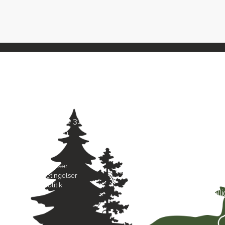
Kontaktinfo
Åbni
Jagt & Hund
Mand
Skarridsøgade 31 B
Tirsd
4450 Jyderup
Onsd
22 75 37 30
Torsd
Freda
Byttebetingelser
Lørda
Handelsbetingelser
Sønd
Privatlivspolitik
Hell