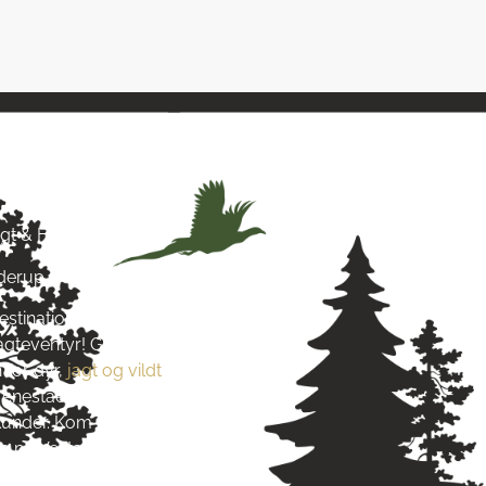
& Hund
agt & Hund
yderup
estination for alt, hvad du
jagteventyr! Grundlagt i 2016
 for dyr,
jagt og vildt
. Vi stræber
re enestående produkter og
s kunder. Kom og besøg os tæt på
 på Vestsjælland og lad dig
s passion.