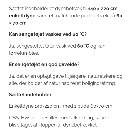
Sættet indeholder et dynebetræk til
140 × 220 cm
enkeltdyne
samt ét matchende pudebetræk på
60
× 70 cm
.
Kan sengetøjet vaskes ved 60 °C?
Ja, sengesættet tåler vask ved
60 °C
og kan
tørretumbles.
Er sengetøjet en god gaveidé?
Ja, det er en oplagt gave til jægere, naturelskere og
alle, der holder af naturinspireret boligindretning.
Sættet indeholder:
Enkeltdyne 140×220 cm. med 1 pude 60×70 cm.
OBS: Hvis der bestilles med afkortning, så vil der
blive taget af i toppen af dynebetrækket.