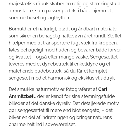
majestætisk råbuk skaber en rolig og stemningsfuld
atmosfære, som passer perfekt i både hjemmet,
sommerhuset og jagthytten.
Bomuld er et naturligt, blødt og åndbart materiale,
som sikrer en behagelig nattesøvn året rundt. Stoffet
hjælper med at transportere fugt væk fra kroppen,
føles behageligt mod huden og bevarer både farver
og kvalitet – også efter mange vaske. Sengesættet
leveres med et dynebetræk til enkeltdyne og et
matchende pudebetræk, så du får et komplet
sengesæt med et harmonisk og eksklusivt udtryk.
Det smukke naturmotiv er fotograferet af
Carl
Ammitzbøll
, der er kendt for sine stemningsfulde
billeder af det danske dyreliv. Det detaljerede motiv
gør sengesættet til mere end blot sengetøj – det
bliver en del af indretningen og bringer naturens
charme helt ind i soveværelset.