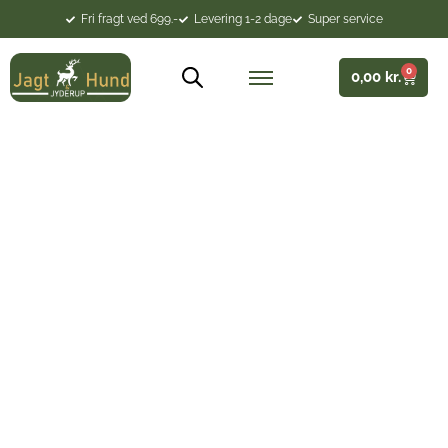
Fri fragt ved 699.-
Levering 1-2 dage
Super service
0
0,00
kr.