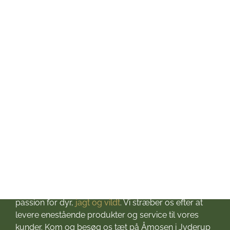
Mandag: kl. 10-17
Tirsdag: kl. 10-17
Onsdag: kl. 10-17
Torsdag: kl. 10-17
Fredag: kl. 10-17
Lørdag: kl. 10-13
Søndag: Lukket
Helligdage: Lukket
Om Jagt & Hund
Velkommen til Jagt & Hund
Jagtbutikken i Jyderup
– din ultimative destination for alt, hvad du behøver
til dine jagteventyr! Grundlagt i 2016 med stor
passion for dyr,
jagt og vildt
. Vi stræber os efter at
levere enestående produkter og service til vores
kunder. Kom og besøg os tæt på Åmosen i Jyderup