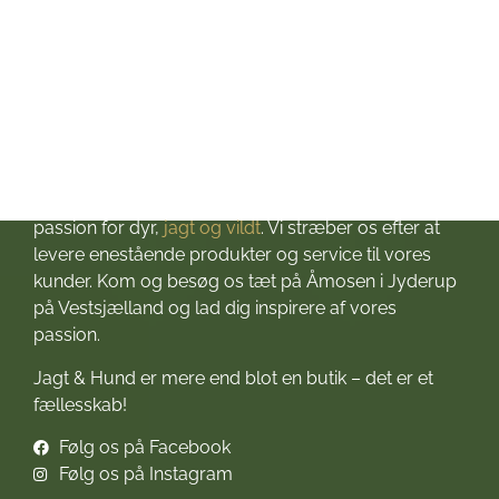
Om Jagt & Hund
Velkommen til Jagt & Hund
Jagtbutikken i Jyderup
– din ultimative destination for alt, hvad du behøver
til dine jagteventyr! Grundlagt i 2016 med stor
passion for dyr,
jagt og vildt
. Vi stræber os efter at
levere enestående produkter og service til vores
kunder. Kom og besøg os tæt på Åmosen i Jyderup
på Vestsjælland og lad dig inspirere af vores
passion.
Jagt & Hund er mere end blot en butik – det er et
fællesskab!
Følg os på Facebook
Følg os på Instagram