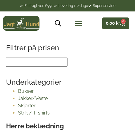
Fri fragt ved 699.-
Levering 1-2 dage
Super service
0
0,00
kr.
Filtrer på prisen
Bukser
Jakker/Veste
Skjorter
Strik / T-shirts
Herre beklædning