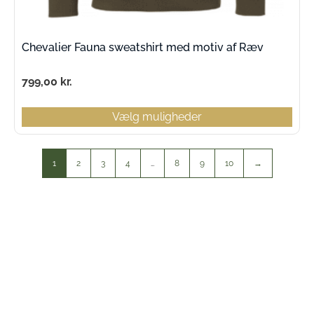
Chevalier Fauna sweatshirt med motiv af Ræv
799,00
kr.
Vælg muligheder
1
2
3
4
…
8
9
10
→
Kontaktinfo