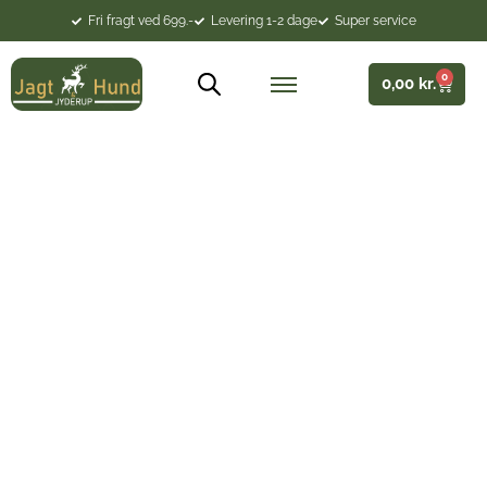
Fri fragt ved 699.-
Levering 1-2 dage
Super service
0
0,00
kr.