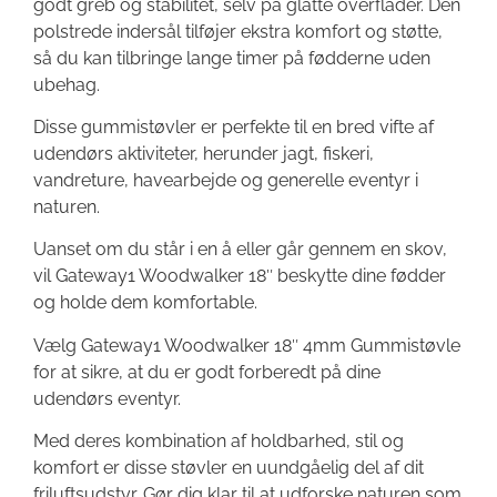
godt greb og stabilitet, selv på glatte overflader. Den
polstrede indersål tilføjer ekstra komfort og støtte,
så du kan tilbringe lange timer på fødderne uden
ubehag.
Disse gummistøvler er perfekte til en bred vifte af
udendørs aktiviteter, herunder jagt, fiskeri,
vandreture, havearbejde og generelle eventyr i
naturen.
Uanset om du står i en å eller går gennem en skov,
vil Gateway1 Woodwalker 18″ beskytte dine fødder
og holde dem komfortable.
Vælg Gateway1 Woodwalker 18″ 4mm Gummistøvle
for at sikre, at du er godt forberedt på dine
udendørs eventyr.
Med deres kombination af holdbarhed, stil og
komfort er disse støvler en uundgåelig del af dit
friluftsudstyr. Gør dig klar til at udforske naturen som