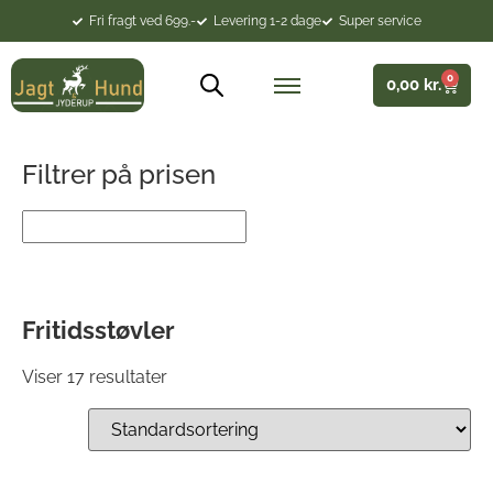
Fri fragt ved 699.-
Levering 1-2 dage
Super service
0
0,00
kr.
Filtrer på prisen
Fritidsstøvler
Viser 17 resultater