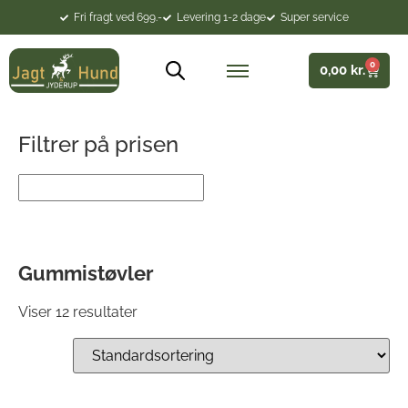
Fri fragt ved 699.-
Levering 1-2 dage
Super service
0
0,00
kr.
Filtrer på prisen
Gummistøvler
Viser 12 resultater