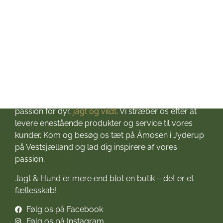
Helligdage: Lukket
Om Jagt & Hund
Velkommen til Jagt & Hund
Jagtbutikken i Jyderup
– din ultimative destination for alt, hvad du behøver
til dine jagteventyr! Grundlagt i 2016 med stor
passion for dyr,
jagt og vildt
. Vi stræber os efter at
levere enestående produkter og service til vores
kunder. Kom og besøg os tæt på Åmosen i Jyderup
på Vestsjælland og lad dig inspirere af vores
passion.
Jagt & Hund er mere end blot en butik – det er et
fællesskab!
Følg os på Facebook
Følg os på Instagram