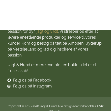
Velkommen til Jagt & Hund
Jagtbutikken i Jyderup
– din ultimative destination for alt, hvad du behøver
til dine jagteventyr! Grundlagt i 2016 med stor
passion for dyr,
jagt og vildt
. Vi stræber os efter at
levere enestående produkter og service til vores
kunder. Kom og besøg os tæt på Åmosen i Jyderup
på Vestsjælland og lad dig inspirere af vores
passion.
Jagt & Hund er mere end blot en butik – det er et
fællesskab!
Følg os på Facebook
Følg os på Instagram
Copyright © 2016-2026 Jagt & Hund. Alle rettigheder forbeholdes. CVR:
37550442