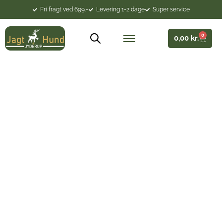
Fri fragt ved 699.-
Levering 1-2 dage
Super service
0
0,00
kr.