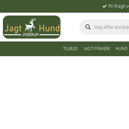
Fri fragt 
TILBUD
JAGT/FISKERI
HUND