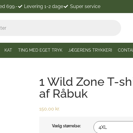
ved 699.-
Levering 1-2 dage
Super service
KAT
TING MED EGET TRYK
JÆGERENS TRYKKERI
CONTA
1 Wild Zone T-sh
af Råbuk
150,00
kr.
Vælg størrelse: