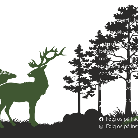
ngstider
Om Jagt 
ag: kl. 10-17
Velkommen til J
ag: kl. 10-17
Jagtbutikken i J
ag: kl. 10-17
ag: kl. 10-17
– din ultimative d
g: kl. 10-17
behøver til dine 
g: kl. 10-13
med stor passion
ag: Lukket
os efter at leve
igdage: Lukket
service til vore
Åmosen i Jyderup
inspirere af vore
Jagt & Hund er me
fællesskab!
Følg os på F
Følg os på In