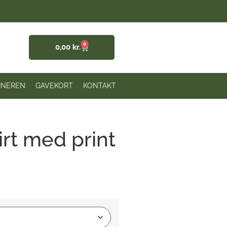
0
0,00
kr.
INEREN
GAVEKORT
KONTAKT
irt med print