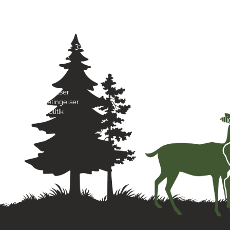
Kontaktinfo
Åbni
Jagt & Hund
Mand
Skarridsøgade 31 B
Tirsd
4450 Jyderup
Onsd
22 75 37 30
Torsd
Freda
Byttebetingelser
Lørda
Handelsbetingelser
Sønd
Privatlivspolitik
Hell