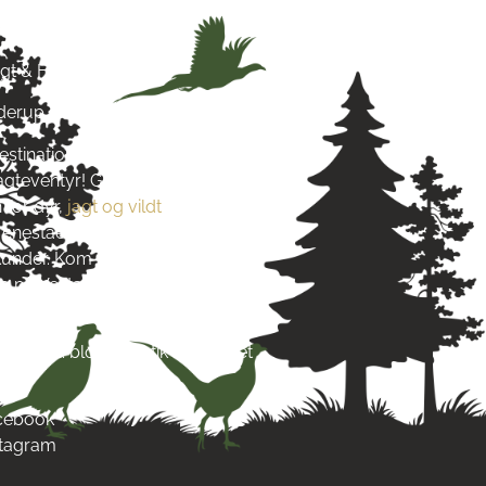
& Hund
agt & Hund
yderup
estination for alt, hvad du
jagteventyr! Grundlagt i 2016
 for dyr,
jagt og vildt
. Vi stræber
re enestående produkter og
s kunder. Kom og besøg os tæt på
 på Vestsjælland og lad dig
s passion.
re end blot en butik – det er et
acebook
stagram