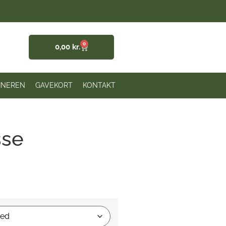
0
0,00
kr.
INEREN
GAVEKORT
KONTAKT
sse