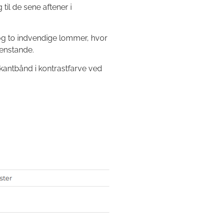
 til de sene aftener i
 og to indvendige lommer, hvor
enstande.
 kantbånd i kontrastfarve ved