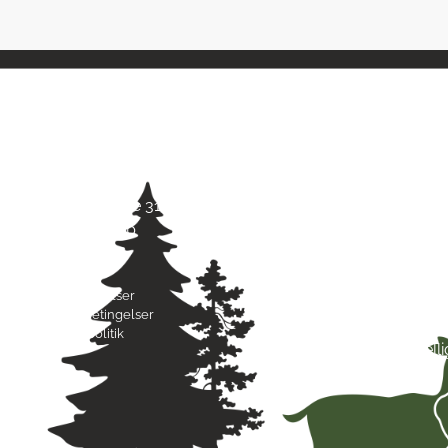
Kontaktinfo
Åbni
Jagt & Hund
Mand
Skarridsøgade 31 B
Tirsd
4450 Jyderup
Onsd
22 75 37 30
Torsd
Freda
Byttebetingelser
Lørda
Handelsbetingelser
Sønd
Privatlivspolitik
Hell