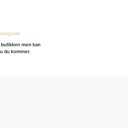
lsesguide
 i butikken men kan
 nu du kommer.