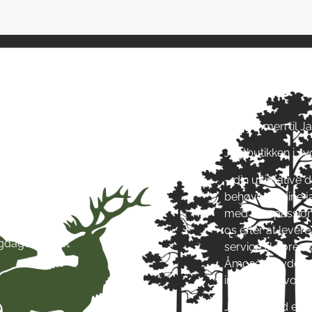
ngstider
Om Jagt 
ag: kl. 10-17
Velkommen til J
ag: kl. 10-17
Jagtbutikken i J
ag: kl. 10-17
ag: kl. 10-17
– din ultimative d
g: kl. 10-17
behøver til dine 
g: kl. 10-13
med stor passion
ag: Lukket
os efter at leve
igdage: Lukket
service til vore
Åmosen i Jyderup
inspirere af vore
Jagt & Hund er me