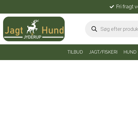
Fri fragt 
TILBUD
JAGT/FISKERI
HUND