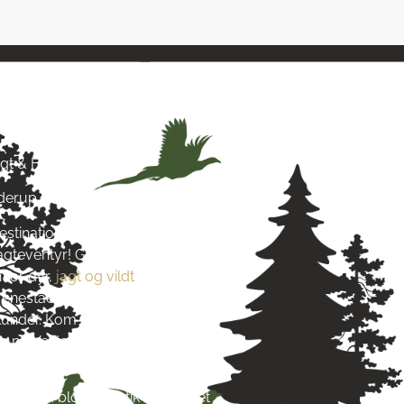
& Hund
agt & Hund
yderup
estination for alt, hvad du
jagteventyr! Grundlagt i 2016
 for dyr,
jagt og vildt
. Vi stræber
re enestående produkter og
s kunder. Kom og besøg os tæt på
 på Vestsjælland og lad dig
s passion.
re end blot en butik – det er et