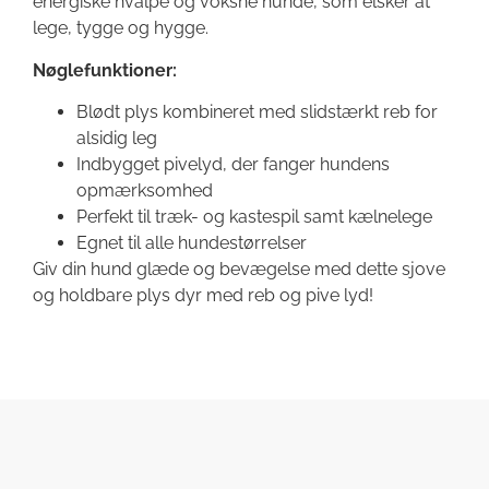
energiske hvalpe og voksne hunde, som elsker at
lege, tygge og hygge.
Nøglefunktioner:
Blødt plys kombineret med slidstærkt reb for
alsidig leg
Indbygget pivelyd, der fanger hundens
opmærksomhed
Perfekt til træk- og kastespil samt kælnelege
Egnet til alle hundestørrelser
Giv din hund glæde og bevægelse med dette sjove
og holdbare plys dyr med reb og pive lyd!