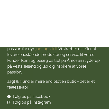
Om Jagt & Hund
Velkommen til Jagt & Hund
Jagtbutikken i Jyderup
– din ultimative destination for alt, hvad du behøver
til dine jagteventyr! Grundlagt i 2016 med stor
passion for dyr,
jagt og vildt
. Vi stræber os efter at
levere enestående produkter og service til vores
kunder. Kom og besøg os tæt på Åmosen i Jyderup
på Vestsjælland og lad dig inspirere af vores
passion.
Jagt & Hund er mere end blot en butik – det er et
fællesskab!
Følg os på Facebook
Følg os på Instagram