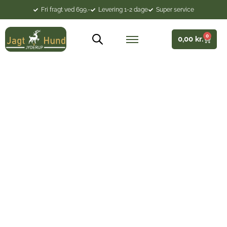
Fri fragt ved 699.-
Levering 1-2 dage
Super service
0
0,00
kr.