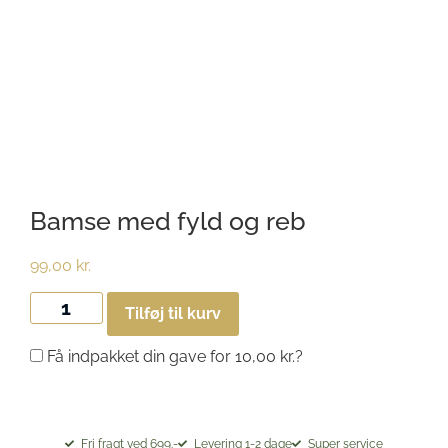
Bamse med fyld og reb
99,00
kr.
Tilføj til kurv
Få indpakket din gave for
10,00
kr.
?
Fri fragt ved 699.-
Levering 1-2 dage
Super service