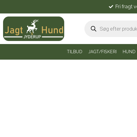
Fri fragt 
TILBUD
JAGT/FISKERI
HUND