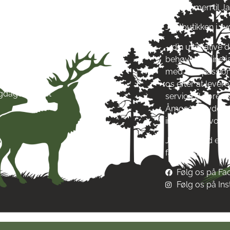
ag: kl. 10-17
Velkommen til J
ag: kl. 10-17
Jagtbutikken i J
ag: kl. 10-17
ag: kl. 10-17
– din ultimative d
g: kl. 10-17
behøver til dine 
g: kl. 10-13
med stor passion
ag: Lukket
os efter at leve
igdage: Lukket
service til vore
Åmosen i Jyderup
inspirere af vore
Jagt & Hund er me
fællesskab!
Følg os på F
Følg os på In