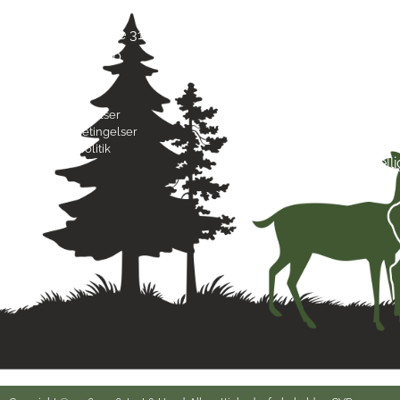
Jagt & Hund
Mand
Skarridsøgade 31 B
Tirsd
4450 Jyderup
Onsd
22 75 37 30
Torsd
Freda
Byttebetingelser
Lørda
Handelsbetingelser
Sønd
Privatlivspolitik
Hell