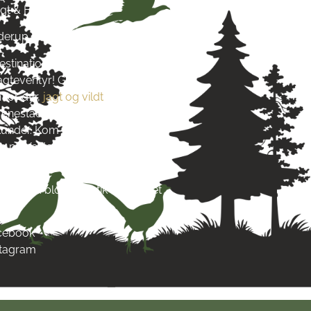
agt & Hund
yderup
estination for alt, hvad du
jagteventyr! Grundlagt i 2016
 for dyr,
jagt og vildt
. Vi stræber
re enestående produkter og
s kunder. Kom og besøg os tæt på
 på Vestsjælland og lad dig
s passion.
re end blot en butik – det er et
acebook
stagram