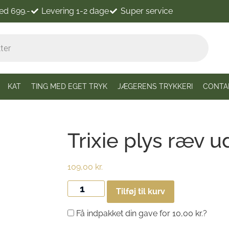
ved 699.-
Levering 1-2 dage
Super service
KAT
TING MED EGET TRYK
JÆGERENS TRYKKERI
CONTA
Trixie plys ræv u
109,00
kr.
Tilføj til kurv
Få indpakket din gave for
10,00
kr.
?