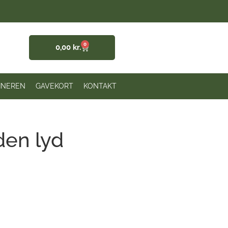
0
0,00
kr.
INEREN
GAVEKORT
KONTAKT
den lyd