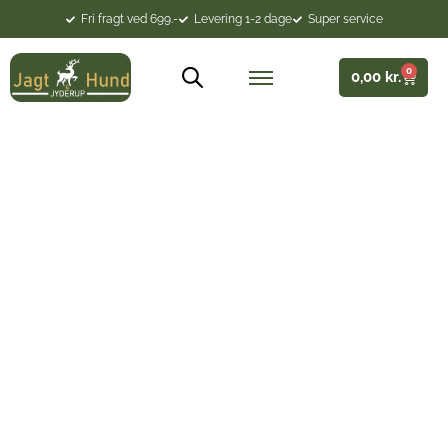
Fri fragt ved 699.-
Levering 1-2 dage
Super service
0
0,00
kr.