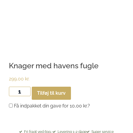
Knager med havens fugle
299,00
kr.
Tilføj til kurv
Få indpakket din gave for
10,00
kr.
?
Fri fragt ved 699.-
Levering 1-2 dage
Super service