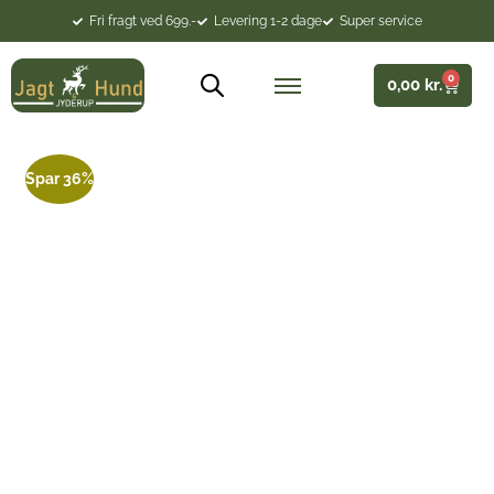
Fri fragt ved 699.-
Levering 1-2 dage
Super service
0
0,00
kr.
Spar 36%