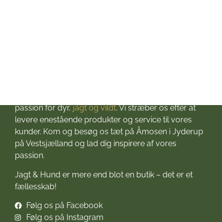
Om Jagt & Hund
Velkommen til Jagt & Hund
Jagtbutikken i Jyderup
– din ultimative destination for alt, hvad du behøver
til dine jagteventyr! Grundlagt i 2016 med stor
passion for dyr,
jagt og vildt
. Vi stræber os efter at
levere enestående produkter og service til vores
kunder. Kom og besøg os tæt på Åmosen i Jyderup
på Vestsjælland og lad dig inspirere af vores
passion.
Jagt & Hund er mere end blot en butik – det er et
fællesskab!
Følg os på Facebook
Følg os på Instagram