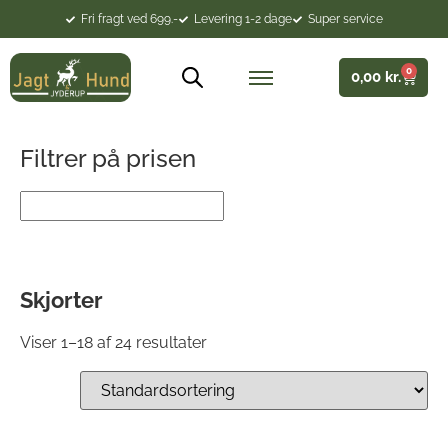
Fri fragt ved 699.-
Levering 1-2 dage
Super service
0
0,00
kr.
Filtrer på prisen
Skjorter
Viser 1–18 af 24 resultater