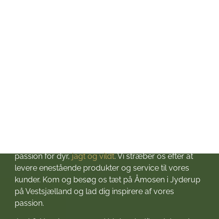
Torsdag: kl. 10-17
Fredag: kl. 10-17
Lørdag: kl. 10-13
Søndag: Lukket
Helligdage: Lukket
Om Jagt & Hund
Velkommen til Jagt & Hund
Jagtbutikken i Jyderup
– din ultimative destination for alt, hvad du behøver
til dine jagteventyr! Grundlagt i 2016 med stor
passion for dyr,
jagt og vildt
. Vi stræber os efter at
levere enestående produkter og service til vores
kunder. Kom og besøg os tæt på Åmosen i Jyderup
på Vestsjælland og lad dig inspirere af vores
passion.