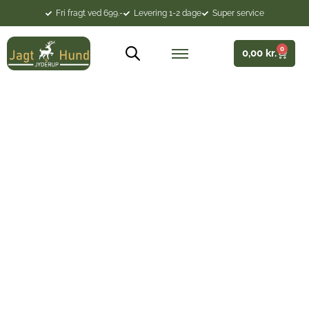
Fri fragt ved 699.-
Levering 1-2 dage
Super service
0
0,00
kr.