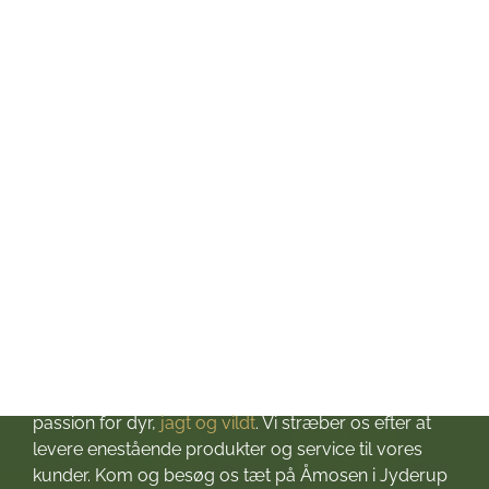
Tirsdag: kl. 10-17
Onsdag: kl. 10-17
Torsdag: kl. 10-17
Fredag: kl. 10-17
Lørdag: kl. 10-13
Søndag: Lukket
Helligdage: Lukket
Om Jagt & Hund
Velkommen til Jagt & Hund
Jagtbutikken i Jyderup
– din ultimative destination for alt, hvad du behøver
til dine jagteventyr! Grundlagt i 2016 med stor
passion for dyr,
jagt og vildt
. Vi stræber os efter at
levere enestående produkter og service til vores
kunder. Kom og besøg os tæt på Åmosen i Jyderup