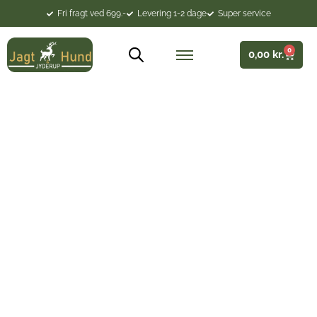
Fri fragt ved 699.-
Levering 1-2 dage
Super service
0
0,00
kr.