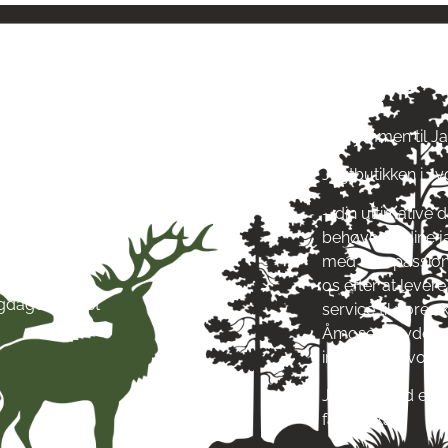
ngstider
Om Jagt 
ag: kl. 10-17
Velkommen til J
ag: kl. 10-17
Jagtbutikken i J
ag: kl. 10-17
ag: kl. 10-17
– din ultimative d
g: kl. 10-17
behøver til dine 
g: kl. 10-13
med stor passion
ag: Lukket
os efter at leve
igdage: Lukket
service til vore
Åmosen i Jyderup
inspirere af vore
Jagt & Hund er me
fællesskab!