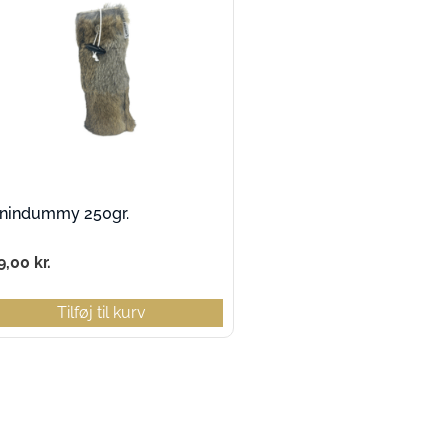
nindummy 250gr.
9,00
kr.
Tilføj til kurv