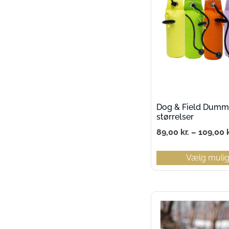
Dog & Field Dummy
størrelser
89,00
kr.
–
109,00
Vælg muli