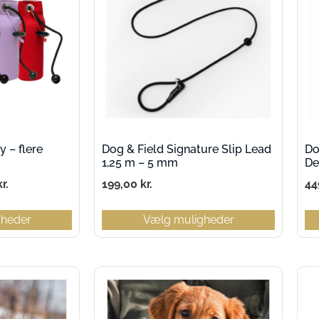
 – flere
Dog & Field Signature Slip Lead
Do
1,25 m – 5 mm
De
kr.
199,00
kr.
44
gheder
Vælg muligheder