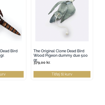
 Dead Bird
The Original Clone Dead Bird
gr.
Wood Pigeon dummy due 500
gr.
379,00
kr.
 kurv
Tilføj til kurv