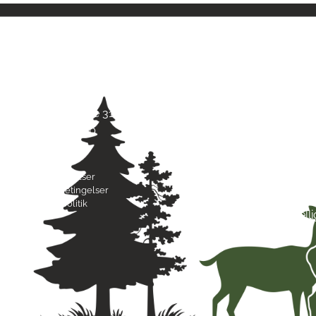
Kontaktinfo
Åbni
Jagt & Hund
Mand
Skarridsøgade 31 B
Tirsd
4450 Jyderup
Onsd
22 75 37 30
Torsd
Freda
Byttebetingelser
Lørda
Handelsbetingelser
Sønd
Privatlivspolitik
Hell