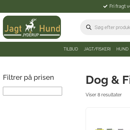
Fri fragt 
TILBUD
JAGT/FISKERI
HUND
Dog & F
Filtrer på prisen
Viser 8 resultater