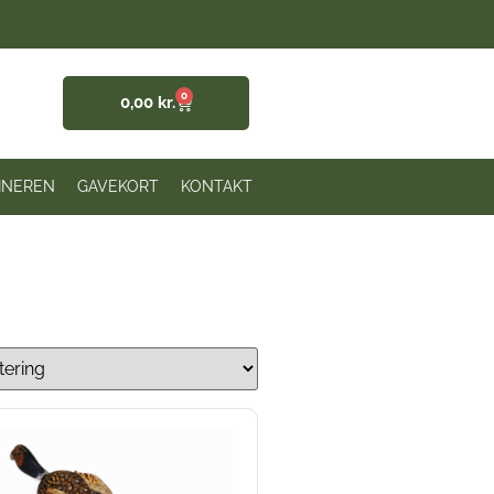
0
0,00
kr.
INEREN
GAVEKORT
KONTAKT