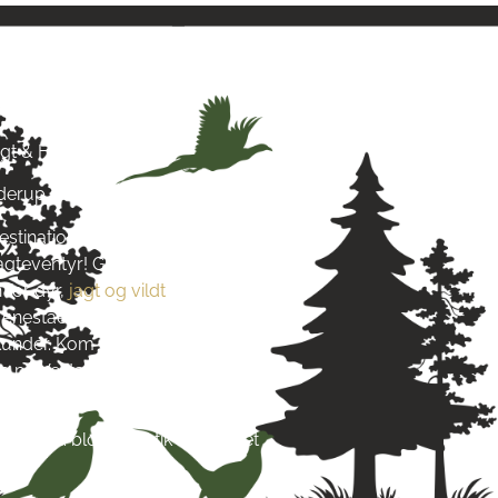
& Hund
agt & Hund
yderup
estination for alt, hvad du
jagteventyr! Grundlagt i 2016
 for dyr,
jagt og vildt
. Vi stræber
re enestående produkter og
s kunder. Kom og besøg os tæt på
 på Vestsjælland og lad dig
s passion.
re end blot en butik – det er et