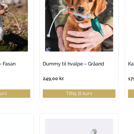
– Fasan
Dummy til hvalpe – Gråand
Ka
249,00
kr.
17
 kurv
Tilføj til kurv