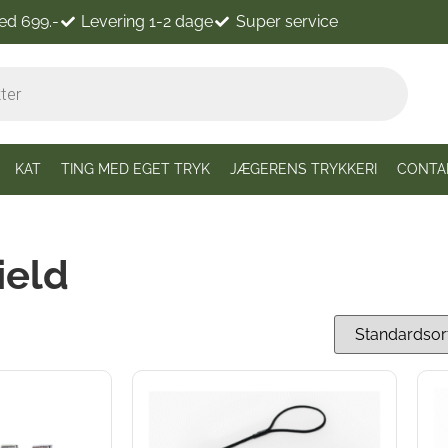
ved 699.-
Levering 1-2 dage
Super service
KAT
TING MED EGET TRYK
JÆGERENS TRYKKERI
CONTA
ield