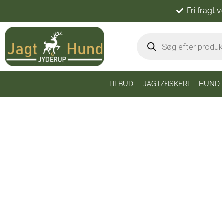
Fri fragt 
TILBUD
JAGT/FISKERI
HUND