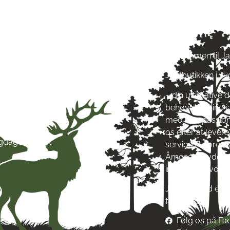
ngstider
Om Jagt 
ag: kl. 10-17
Velkommen til J
ag: kl. 10-17
Jagtbutikken i J
ag: kl. 10-17
ag: kl. 10-17
– din ultimative d
g: kl. 10-17
behøver til dine 
g: kl. 10-13
med stor passion
ag: Lukket
os efter at leve
igdage: Lukket
service til vore
Åmosen i Jyderup
inspirere af vore
Jagt & Hund er me
fællesskab!
Følg os på F