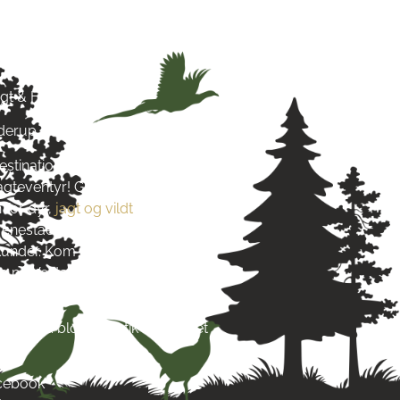
& Hund
agt & Hund
yderup
estination for alt, hvad du
jagteventyr! Grundlagt i 2016
 for dyr,
jagt og vildt
. Vi stræber
re enestående produkter og
s kunder. Kom og besøg os tæt på
 på Vestsjælland og lad dig
s passion.
re end blot en butik – det er et
acebook