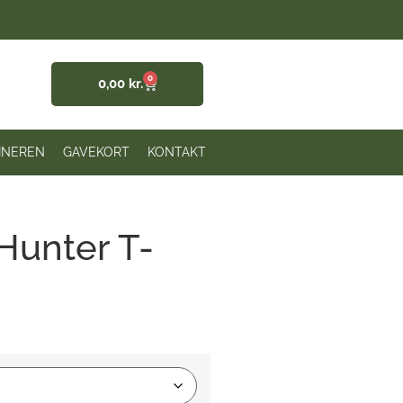
0
0,00
kr.
INEREN
GAVEKORT
KONTAKT
 Hunter T-