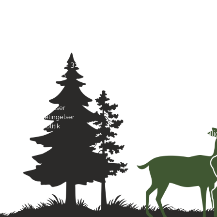
Kontaktinfo
Åbni
Jagt & Hund
Mand
Skarridsøgade 31 B
Tirsd
4450 Jyderup
Onsd
22 75 37 30
Torsd
Freda
Byttebetingelser
Lørda
Handelsbetingelser
Sønd
Privatlivspolitik
Hell