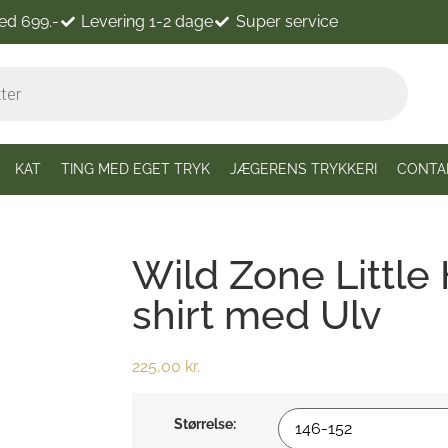
ved 699.-
Levering 1-2 dage
Super service
KAT
TING MED EGET TRYK
JÆGERENS TRYKKERI
CONTA
Wild Zone Little
shirt med Ulv
225,00
kr.
Størrelse: