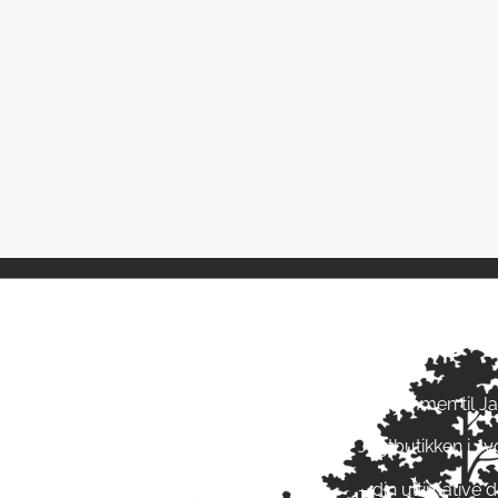
ngstider
Om Jagt 
ag: kl. 10-17
Velkommen til J
ag: kl. 10-17
Jagtbutikken i J
ag: kl. 10-17
ag: kl. 10-17
– din ultimative d