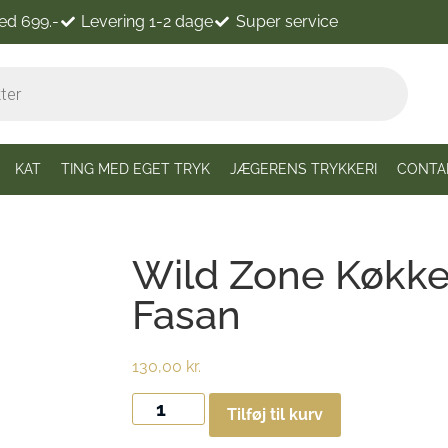
ved 699.-
Levering 1-2 dage
Super service
KAT
TING MED EGET TRYK
JÆGERENS TRYKKERI
CONTA
Wild Zone Køkk
Fasan
130,00
kr.
Tilføj til kurv