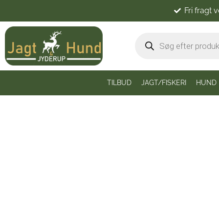
Fri fragt 
TILBUD
JAGT/FISKERI
HUND