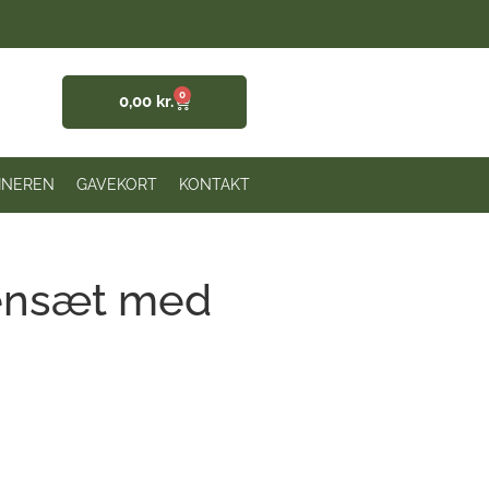
0
0,00
kr.
INEREN
GAVEKORT
KONTAKT
ensæt med