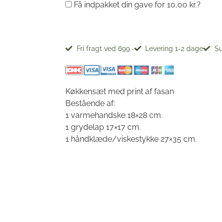
Få indpakket din gave for
10,00
kr.
?
Fri fragt ved 699.-
Levering 1-2 dage
Su
Køkkensæt med print af fasan
Bestående af:
1 varmehandske 18×28 cm.
1 grydelap 17×17 cm.
1 håndklæde/viskestykke 27×35 cm.