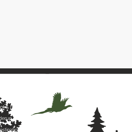
& Hund
agt & Hund
yderup
estination for alt, hvad du