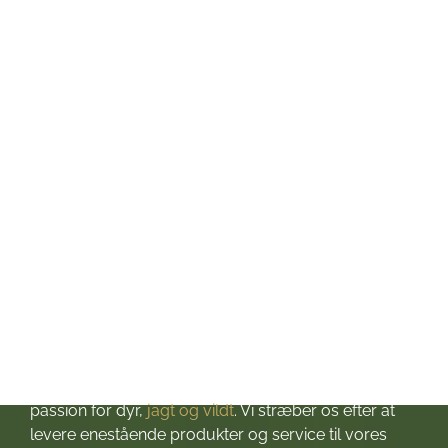
Mandag: kl. 10-17
Tirsdag: kl. 10-17
Onsdag: kl. 10-17
Torsdag: kl. 10-17
Fredag: kl. 10-17
Lørdag: kl. 10-13
Søndag: Lukket
Helligdage: Lukket
Om Jagt & Hund
Velkommen til Jagt & Hund
Jagtbutikken i Jyderup
– din ultimative destination for alt, hvad du behøver
til dine jagteventyr! Grundlagt i 2016 med stor
passion for dyr,
jagt og vildt
. Vi stræber os efter at
levere enestående produkter og service til vores