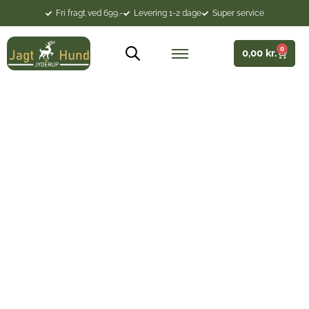
Fri fragt ved 699.-
Levering 1-2 dage
Super service
0
0,00
kr.