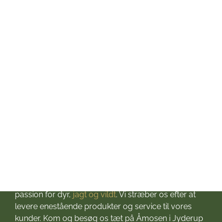
Mandag: kl. 10-17
Tirsdag: kl. 10-17
Onsdag: kl. 10-17
Torsdag: kl. 10-17
Fredag: kl. 10-17
Lørdag: kl. 10-13
Søndag: Lukket
Helligdage: Lukket
Om Jagt & Hund
Velkommen til Jagt & Hund
Jagtbutikken i Jyderup
– din ultimative destination for alt, hvad du behøver
til dine jagteventyr! Grundlagt i 2016 med stor
passion for dyr,
jagt og vildt
. Vi stræber os efter at
levere enestående produkter og service til vores
kunder. Kom og besøg os tæt på Åmosen i Jyderup