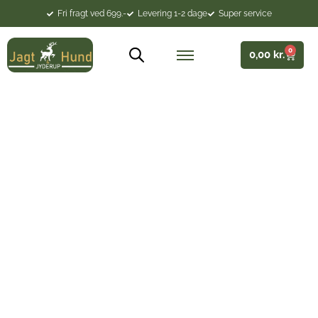
Fri fragt ved 699.-
Levering 1-2 dage
Super service
0
0,00
kr.