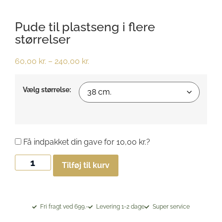
Pude til plastseng i flere
størrelser
60,00
kr.
–
240,00
kr.
Vælg størrelse:
Få indpakket din gave for
10,00
kr.
?
Tilføj til kurv
Fri fragt ved 699.-
Levering 1-2 dage
Super service