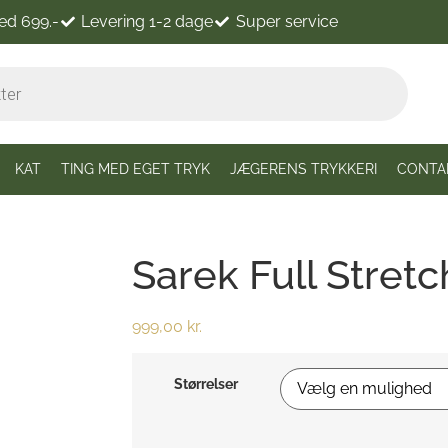
ved 699.-
Levering 1-2 dage
Super service
KAT
TING MED EGET TRYK
JÆGERENS TRYKKERI
CONTA
Sarek Full Stret
999,00
kr.
Størrelser