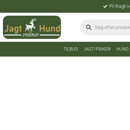
Fri fragt 
TILBUD
JAGT/FISKERI
HUND