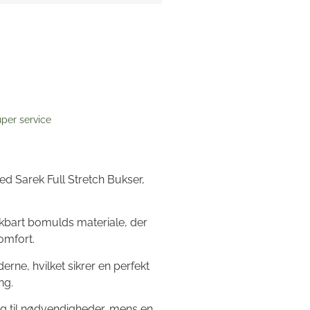
per service
ed Sarek Full Stretch Bukser,
rækbart bomulds materiale, der
omfort.
erne, hvilket sikrer en perfekt
ng.
 til nødvendigheder, mens en