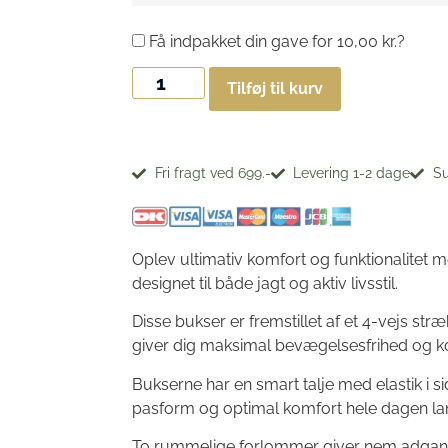
Få indpakket din gave for
10,00
kr.
?
Tilføj til kurv
Fri fragt ved 699.-
Levering 1-2 dage
Su
Oplev ultimativ komfort og funktionalitet m
designet til både jagt og aktiv livsstil.
Disse bukser er fremstillet af et 4-vejs st
giver dig maksimal bevægelsesfrihed og k
Bukserne har en smart talje med elastik i sid
pasform og optimal komfort hele dagen la
To rummelige forlommer giver nem adgang