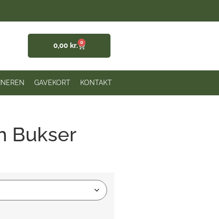
0
0,00
kr.
INEREN
GAVEKORT
KONTAKT
ch Bukser