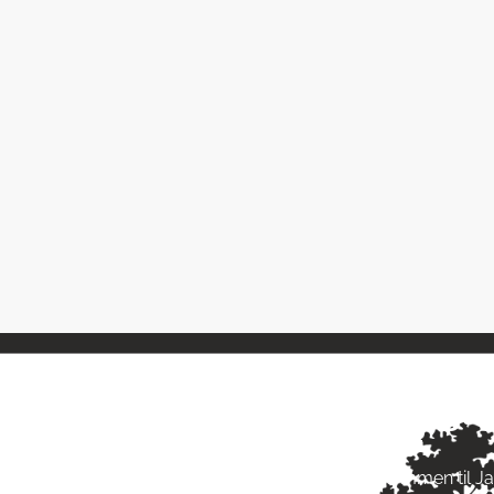
ngstider
Om Jagt 
ag: kl. 10-17
Velkommen til J