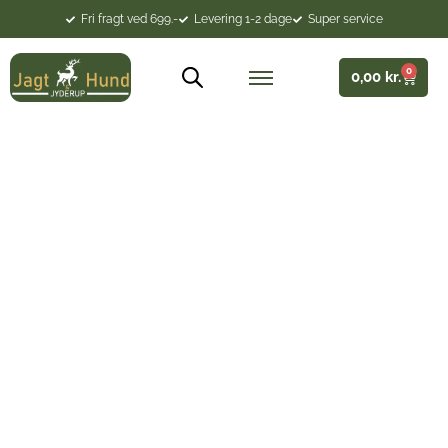
Fri fragt ved 699.-
Levering 1-2 dage
Super service
0
0,00
kr.