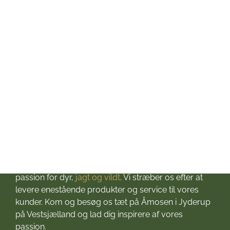
Onsdag: kl. 10-17
Torsdag: kl. 10-17
Fredag: kl. 10-17
Lørdag: kl. 10-13
Søndag: Lukket
Helligdage: Lukket
Om Jagt & Hund
Velkommen til Jagt & Hund
Jagtbutikken i Jyderup
– din ultimative destination for alt, hvad du behøver
til dine jagteventyr! Grundlagt i 2016 med stor
passion for dyr,
jagt og vildt
. Vi stræber os efter at
levere enestående produkter og service til vores
kunder. Kom og besøg os tæt på Åmosen i Jyderup
på Vestsjælland og lad dig inspirere af vores
passion.