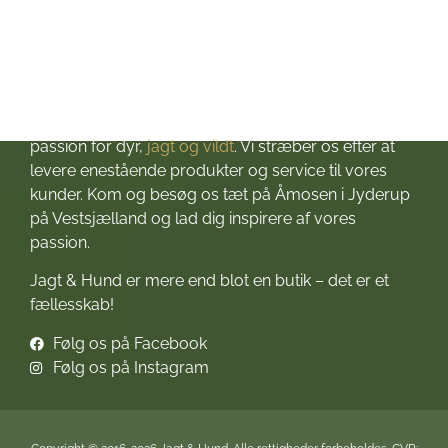
Velkommen til Jagt & Hund
Jagtbutikken i Jyderup
– din ultimative destination for alt, hvad du behøver
til dine jagteventyr! Grundlagt i 2016 med stor
passion for dyr,
jagt og vildt
. Vi stræber os efter at
levere enestående produkter og service til vores
kunder. Kom og besøg os tæt på Åmosen i Jyderup
på Vestsjælland og lad dig inspirere af vores
passion.
Jagt & Hund er mere end blot en butik – det er et
fællesskab!
Følg os på Facebook
Følg os på Instagram