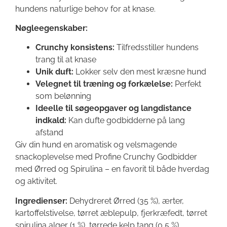
hundens naturlige behov for at knase.
Nøgleegenskaber:
Crunchy konsistens:
Tilfredsstiller hundens
trang til at knase
Unik duft:
Lokker selv den mest kræsne hund
Velegnet til træning og forkælelse:
Perfekt
som belønning
Ideelle til søgeopgaver og langdistance
indkald:
Kan dufte godbidderne på lang
afstand
Giv din hund en aromatisk og velsmagende
snackoplevelse med Profine Crunchy Godbidder
med Ørred og Spirulina – en favorit til både hverdag
og aktivitet.
Ingredienser:
Dehydreret Ørred (35 %), ærter,
kartoffelstivelse, tørret æblepulp, fjerkræfedt, tørret
spirulina alger (1 %), tørrede kelp tang (0,5 %).