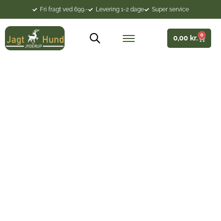
Fri fragt ved 699.-
Levering 1-2 dage
Super service
0
0,00
kr.