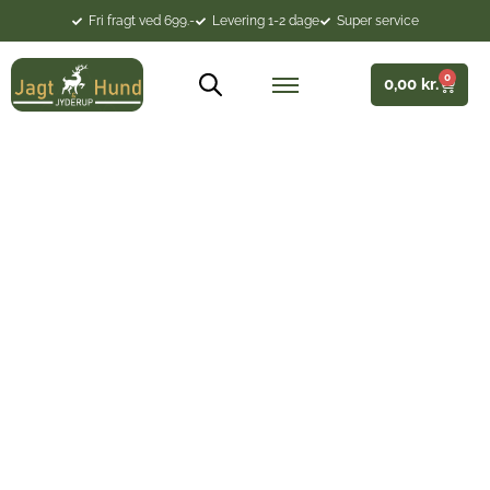
Fri fragt ved 699.-
Levering 1-2 dage
Super service
0
0,00
kr.