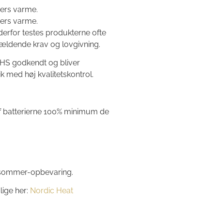
mers varme.
mers varme.
 derfor testes produkterne ofte
l gældende krav og lovgivning.
oHS godkendt og bliver
k med høj kvalitetskontrol.
 batterierne 100% minimum de
n sommer-opbevaring.
lige her:
Nordic Heat