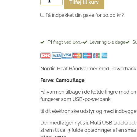
Tilføj til kurv
Få indpakket din gave for
10,00
kr.
?
Fri fragt ved 699.-
Levering 1-2 dage
Su
Nordic Heat Håndvarmer med Powerbank
Farve: Camouflage
Få varmen tilbage i de kolde fingre med e
fungerer som USB-powerbank
til dit elektroniske udstyr og med indbygge
Der medfølger nyt 3i1 Multi USB ladekabel
strøm til ca. 3 fulde opladninger af en smar