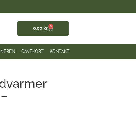
0
0,00
kr.
INEREN
GAVEKORT
KONTAKT
ndvarmer
 –