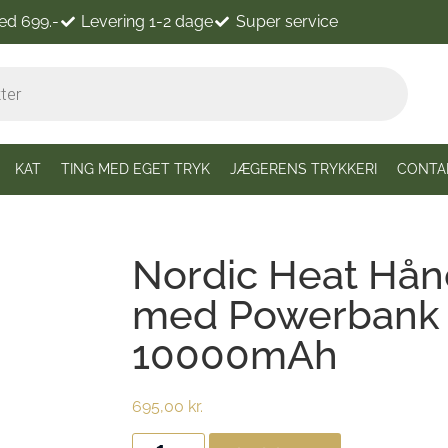
ved 699.-
Levering 1-2 dage
Super service
KAT
TING MED EGET TRYK
JÆGERENS TRYKKERI
CONTA
Nordic Heat Hå
med Powerbank
10000mAh
695,00
kr.