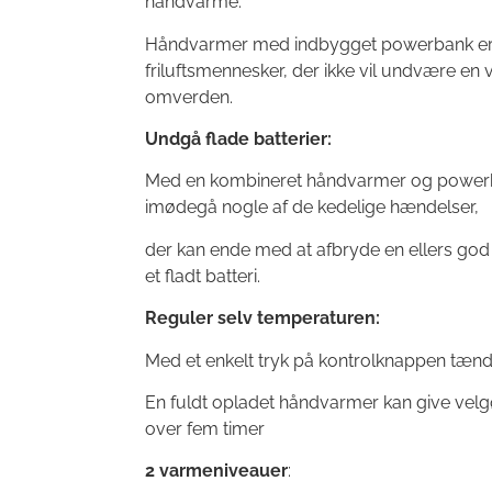
håndvarme.
Håndvarmer med indbygget powerbank er den
friluftsmennesker, der ikke vil undvære en v
omverden.
Undgå flade batterier:
Med en kombineret håndvarmer og powerba
imødegå nogle af de kedelige hændelser,
der kan ende med at afbryde en ellers god
et fladt batteri.
Reguler selv temperaturen:
Med et enkelt tryk på kontrolknappen tænd
En fuldt opladet håndvarmer kan give velgø
over fem timer
2 varmeniveauer
: