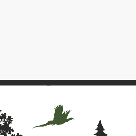
& Hund
agt & Hund
yderup