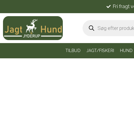
Fri fragt 
TILBUD
JAGT/FISKERI
HUND