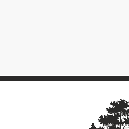
ngstider
Om Jagt 
ag: kl. 10-17
Velkommen til J
ag: kl. 10-17
Jagtbutikken i J
ag: kl. 10-17