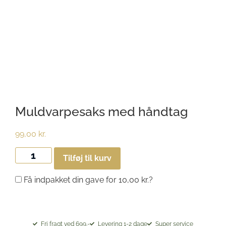
Muldvarpesaks med håndtag
99,00
kr.
Tilføj til kurv
Få indpakket din gave for
10,00
kr.
?
Fri fragt ved 699.-
Levering 1-2 dage
Super service