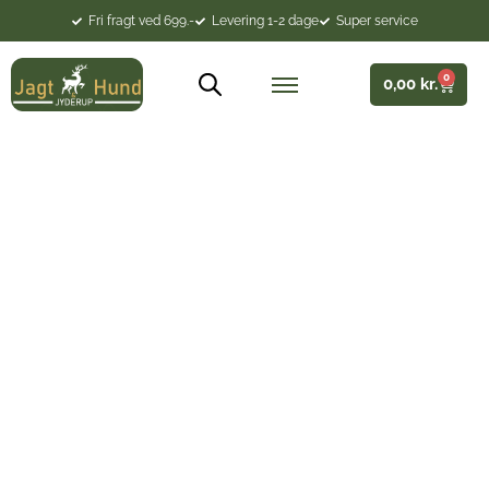
Fri fragt ved 699.-
Levering 1-2 dage
Super service
0
0,00
kr.