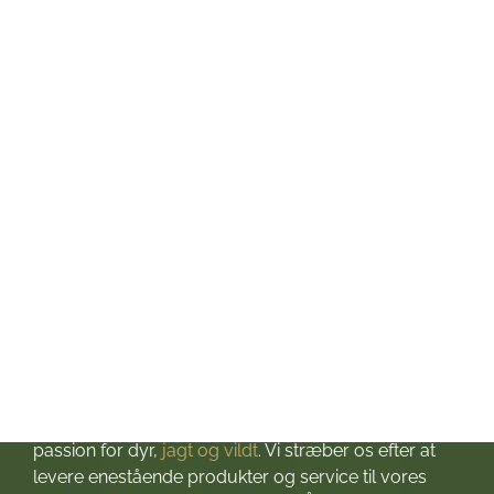
Mandag: kl. 10-17
Tirsdag: kl. 10-17
Onsdag: kl. 10-17
Torsdag: kl. 10-17
Fredag: kl. 10-17
Lørdag: kl. 10-13
Søndag: Lukket
Helligdage: Lukket
Om Jagt & Hund
Velkommen til Jagt & Hund
Jagtbutikken i Jyderup
– din ultimative destination for alt, hvad du behøver
til dine jagteventyr! Grundlagt i 2016 med stor
passion for dyr,
jagt og vildt
. Vi stræber os efter at
levere enestående produkter og service til vores