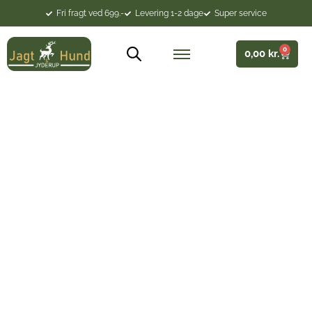
Fri fragt ved 699.-
Levering 1-2 dage
Super service
0
0,00
kr.