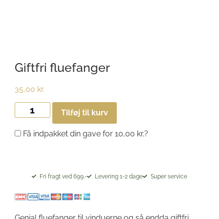
Giftfri fluefanger
35,00
kr.
Tilføj til kurv
Få indpakket din gave for
10,00
kr.
?
Fri fragt ved 699.-
Levering 1-2 dage
Super service
Genial fluefanger til vinduerne og så endda giftfri.