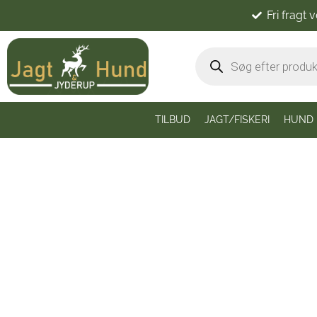
Fri fragt 
TILBUD
JAGT/FISKERI
HUND