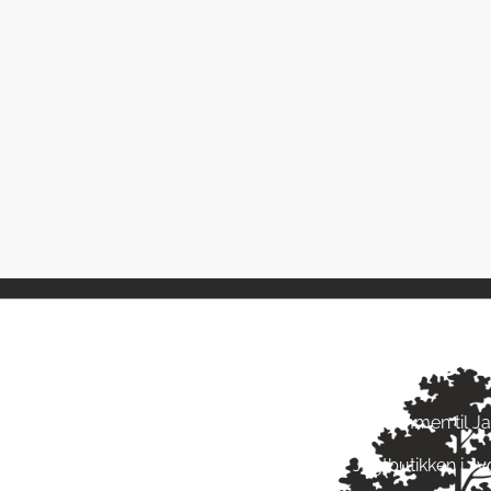
ngstider
Om Jagt 
ag: kl. 10-17
Velkommen til J
ag: kl. 10-17
Jagtbutikken i J
ag: kl. 10-17