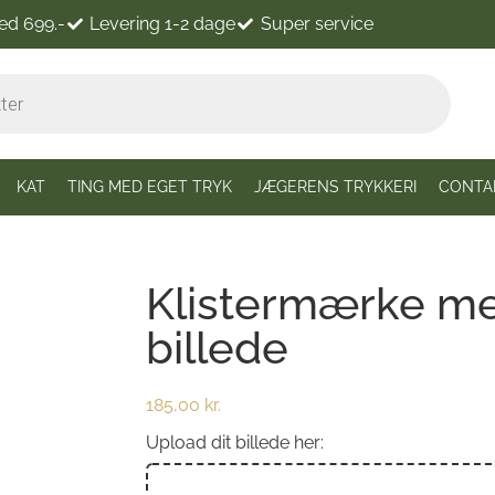
ved 699.-
Levering 1-2 dage
Super service
KAT
TING MED EGET TRYK
JÆGERENS TRYKKERI
CONTA
Klistermærke me
billede
185,00
kr.
Upload dit billede her: