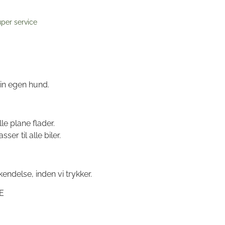
per service
in egen hund.
e plane flader.
er til alle biler.
endelse, inden vi trykker.
E