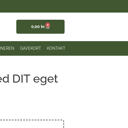
0
0,00
kr.
INEREN
GAVEKORT
KONTAKT
d DIT eget