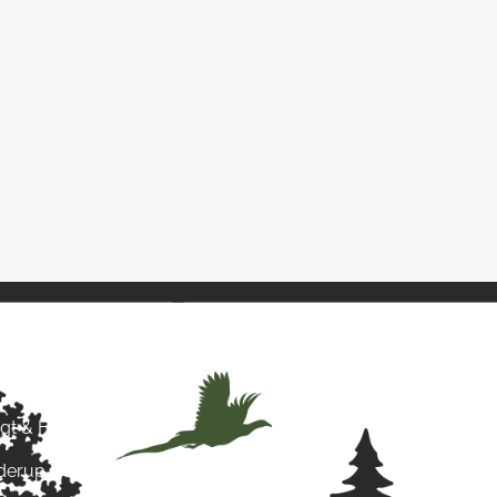
& Hund
agt & Hund
yderup