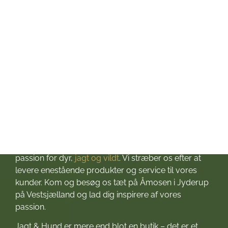
Fredag: kl. 10-17
Lørdag: kl. 10-13
Søndag: Lukket
Helligdage: Lukket
Om Jagt & Hund
Velkommen til Jagt & Hund
Jagtbutikken i Jyderup
– din ultimative destination for alt, hvad du behøver
til dine jagteventyr! Grundlagt i 2016 med stor
passion for dyr,
jagt og vildt
. Vi stræber os efter at
levere enestående produkter og service til vores
kunder. Kom og besøg os tæt på Åmosen i Jyderup
på Vestsjælland og lad dig inspirere af vores
passion.
Jagt & Hund er mere end blot en butik – det er et