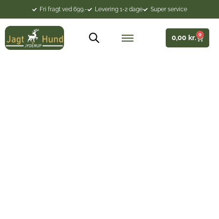
Fri fragt ved 699.-
Levering 1-2 dage
Super service
0
0,00
kr.