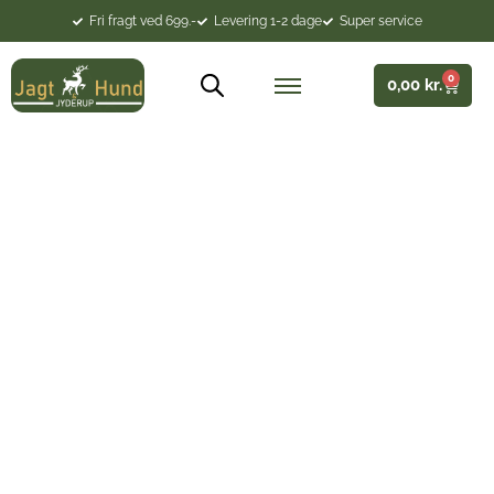
Fri fragt ved 699.-
Levering 1-2 dage
Super service
0
0,00
kr.