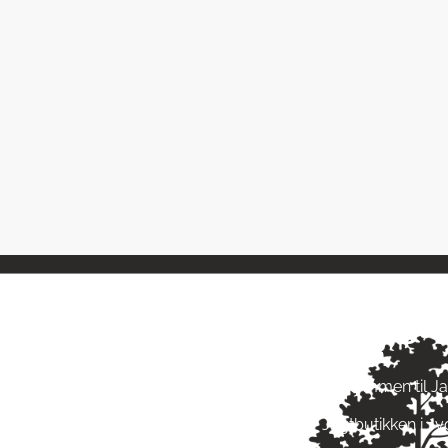
ngstider
Om Jagt 
ag: kl. 10-17
Velkommen til J
ag: kl. 10-17
Jagtbutikken i J
ag: kl. 10-17