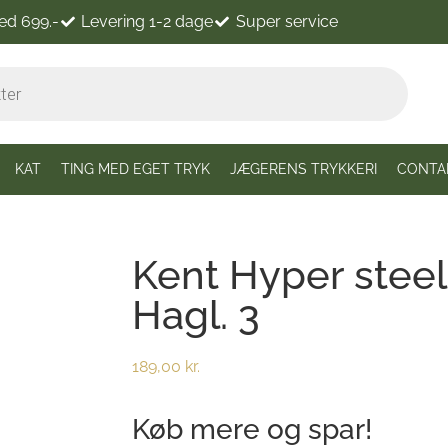
ved 699.-
Levering 1-2 dage
Super service
KAT
TING MED EGET TRYK
JÆGERENS TRYKKERI
CONTA
Kent Hyper steel
Hagl. 3
189,00
kr.
Køb mere og spar!