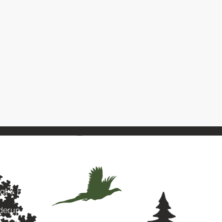
& Hund
agt & Hund
yderup