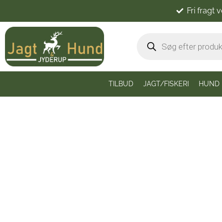
Fri fragt 
TILBUD
JAGT/FISKERI
HUND