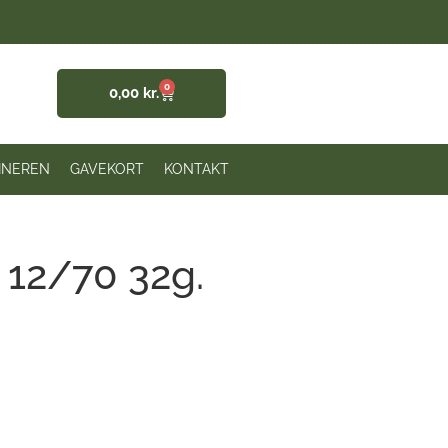
0
0,00
kr.
INEREN
GAVEKORT
KONTAKT
 12/70 32g.