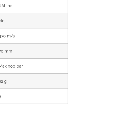
KAL. 12
Nej
470 m/s
70 mm
Max 900 bar
32 g
3