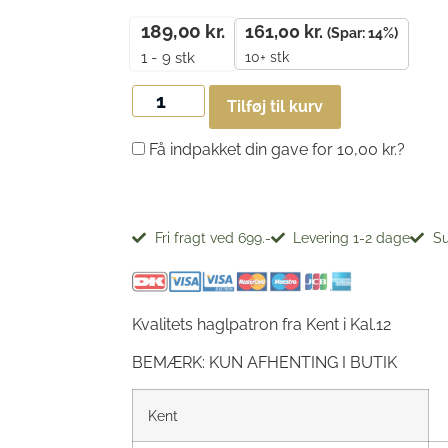
189,00
kr.
161,00
kr.
(Spar: 14%)
10+ stk
1 - 9
stk
Tilføj til kurv
Få indpakket din gave for
10,00
kr.
?
Fri fragt ved 699.-
Levering 1-2 dage
Su
Kvalitets haglpatron fra Kent i Kal.12
BEMÆRK: KUN AFHENTING I BUTIK
Kent