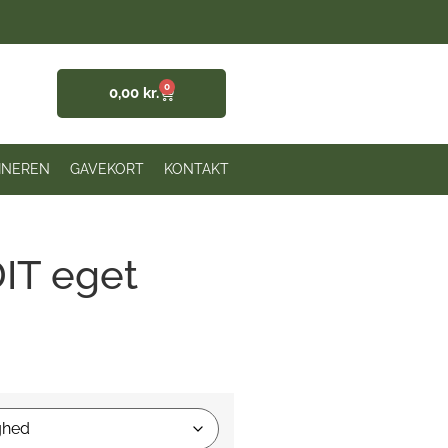
0
0,00
kr.
INEREN
GAVEKORT
KONTAKT
IT eget