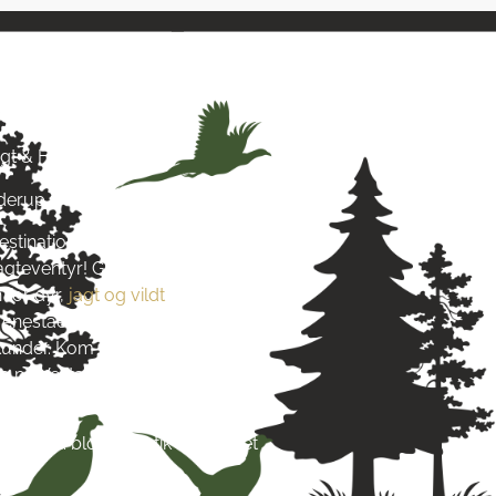
& Hund
agt & Hund
yderup
estination for alt, hvad du
jagteventyr! Grundlagt i 2016
 for dyr,
jagt og vildt
. Vi stræber
re enestående produkter og
s kunder. Kom og besøg os tæt på
 på Vestsjælland og lad dig
s passion.
re end blot en butik – det er et