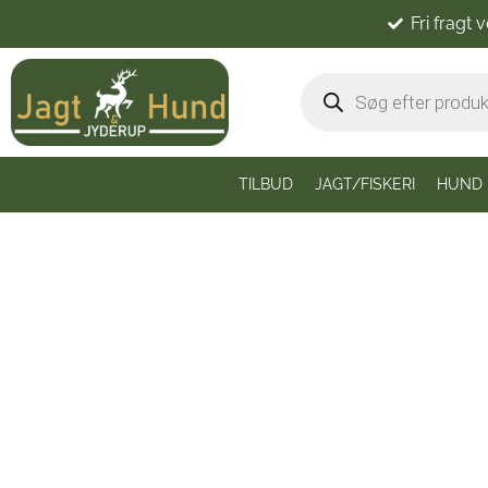
Fri fragt 
TILBUD
JAGT/FISKERI
HUND