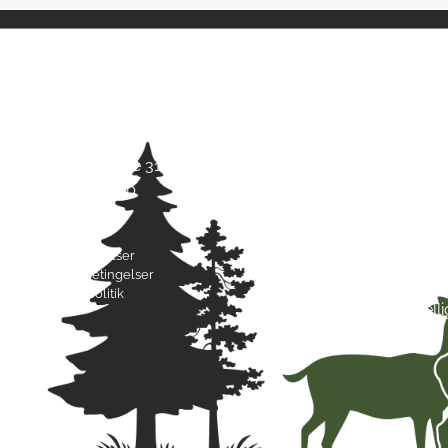
Kontaktinfo
Åbni
Jagt & Hund
Mand
Skarridsøgade 31 B
Tirsd
4450 Jyderup
Onsd
22 75 37 30
Torsd
Freda
Byttebetingelser
Lørda
Handelsbetingelser
Sønd
Privatlivspolitik
Hell