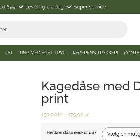
ved 699.-
Levering 1-2 dage
Super service
KAT
TING MED EGET TRYK
JÆGERENS TRYKKERI
CONTA
Kagedåse med D
print
150,00
kr.
–
175,00
kr.
Hvilken dåse ønsker du?