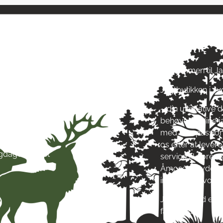
ngstider
Om Jagt 
ag: kl. 10-17
Velkommen til J
ag: kl. 10-17
Jagtbutikken i J
ag: kl. 10-17
ag: kl. 10-17
– din ultimative d
g: kl. 10-17
behøver til dine 
g: kl. 10-13
med stor passion
ag: Lukket
os efter at leve
igdage: Lukket
service til vore
Åmosen i Jyderup
inspirere af vore
Jagt & Hund er me
fællesskab!