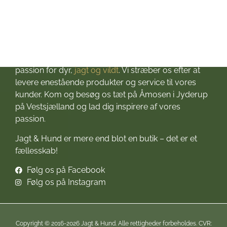
Velkommen til Jagt & Hund
Jagtbutikken i Jyderup
– din ultimative destination for alt, hvad du behøver
til dine jagteventyr! Grundlagt i 2016 med stor
passion for dyr,
jagt og vildt
. Vi stræber os efter at
levere enestående produkter og service til vores
kunder. Kom og besøg os tæt på Åmosen i Jyderup
på Vestsjælland og lad dig inspirere af vores
passion.
Jagt & Hund er mere end blot en butik – det er et
fællesskab!
Følg os på Facebook
Følg os på Instagram
Copyright © 2016-2026 Jagt & Hund. Alle rettigheder forbeholdes. CVR: