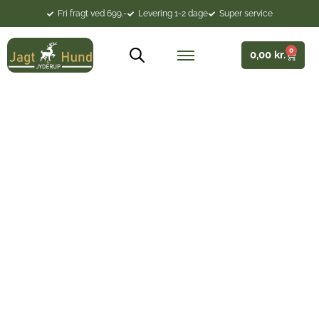
Fri fragt ved 699.-
Levering 1-2 dage
Super service
0
0,00
kr.