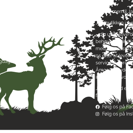
ag: kl. 10-17
Velkommen til J
ag: kl. 10-17
Jagtbutikken i J
ag: kl. 10-17
ag: kl. 10-17
– din ultimative d
g: kl. 10-17
behøver til dine 
g: kl. 10-13
med stor passion
ag: Lukket
os efter at leve
igdage: Lukket
service til vore
Åmosen i Jyderup
inspirere af vore
Jagt & Hund er me
fællesskab!
Følg os på F
Følg os på In