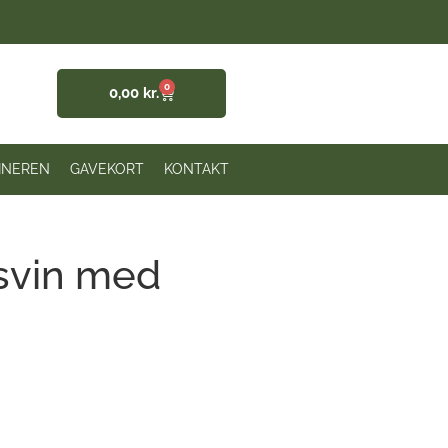
0
0,00
kr.
INEREN
GAVEKORT
KONTAKT
dsvin med