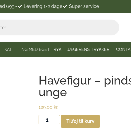
ved 699.-
Levering 1-2 dage
Super service
KAT
TING MED EGET TRYK
JÆGERENS TRYKKERI
CONTA
Havefigur – pin
unge
129,00
kr.
Tilføj til kurv