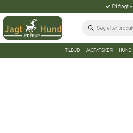
Fri fragt 
TILBUD
JAGT/FISKERI
HUND