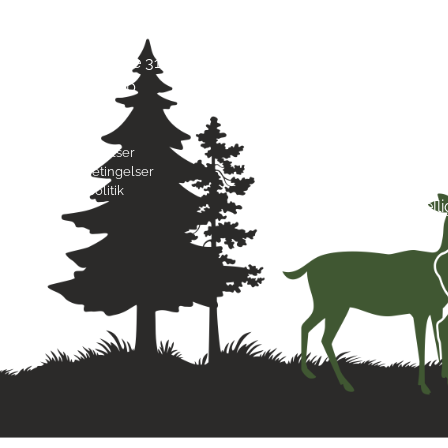
Jagt & Hund
Mand
Skarridsøgade 31 B
Tirsd
4450 Jyderup
Onsd
22 75 37 30
Torsd
Freda
Byttebetingelser
Lørda
Handelsbetingelser
Sønd
Privatlivspolitik
Hell