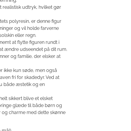
temning.
 realistisk udtryk, hvilket gør
tets polyresin, er denne figur
inger og vil holde farverne
olskin eller regn.
emt at flytte figuren rundt i
r at ændre udseendet på dit rum.
ner og familie, der elsker at
er ikke kun søde, men også
ven fri for skadedyr. Ved at
r du både æstetik og en
lt sikkert blive et elsket
bringe glæde til både børn og
 liv og charme med dette skønne
a mål)