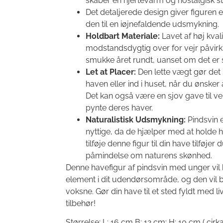
skaber en hjertevarm og nostalgisk s
Det detaljerede design giver figuren et
den til en iøjnefaldende udsmykning.
Holdbart Materiale:
Lavet af høj kvali
modstandsdygtig over for vejr påvirkn
smukke året rundt, uanset om det er s
Let at Placer:
Den lette vægt gør det n
haven eller ind i huset, når du ønske
Det kan også være en sjov gave til ven
pynte deres haver.
Naturalistisk Udsmykning:
Pindsvin 
nyttige, da de hjælper med at holde ha
tilføje denne figur til din have tilføje
påmindelse om naturens skønhed.
Denne havefigur af pindsvin med unger vil he
element i dit udendørsområde, og den vil 
voksne. Gør din have til et sted fyldt med
tilbehør!
Størrelse: L: 16 cm B: 12 cm: H: 10 cm ( cirk