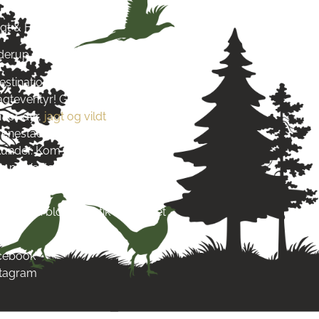
agt & Hund
yderup
estination for alt, hvad du
jagteventyr! Grundlagt i 2016
 for dyr,
jagt og vildt
. Vi stræber
re enestående produkter og
s kunder. Kom og besøg os tæt på
 på Vestsjælland og lad dig
s passion.
re end blot en butik – det er et
acebook
stagram