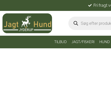
Fri fragt 
TILBUD
JAGT/FISKERI
HUND