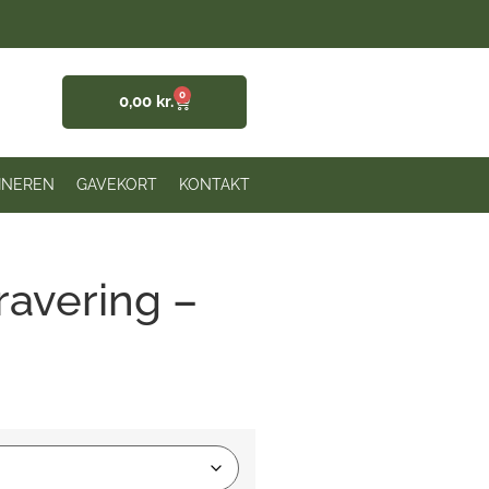
0
0,00
kr.
INEREN
GAVEKORT
KONTAKT
avering –