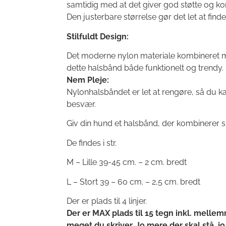
samtidig med at det giver god støtte og kon
Den justerbare størrelse gør det let at fin
Stilfuldt Design:
Det moderne nylon materiale kombineret m
dette halsbånd både funktionelt og trendy.
Nem Pleje:
Nylonhalsbåndet er let at rengøre, så du k
besvær.
Giv din hund et halsbånd, der kombinerer si
De findes i str.
M – Lille 39-45 cm. – 2 cm. bredt
L – Stort 39 – 60 cm. – 2,5 cm. bredt
Der er plads til 4 linjer.
Der er MAX plads til 15 tegn inkl. mellem
meget du skriver. Jo mere der skal stå, jo