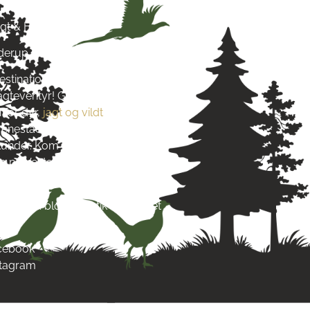
agt & Hund
yderup
estination for alt, hvad du
jagteventyr! Grundlagt i 2016
 for dyr,
jagt og vildt
. Vi stræber
re enestående produkter og
s kunder. Kom og besøg os tæt på
 på Vestsjælland og lad dig
s passion.
re end blot en butik – det er et
acebook
stagram