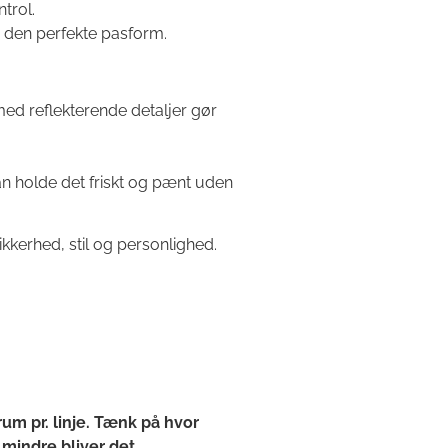
trol.
de den perfekte pasform.
ed reflekterende detaljer gør
an holde det friskt og pænt uden
kkerhed, stil og personlighed.
rum pr. linje. Tænk på hvor
 mindre bliver det.