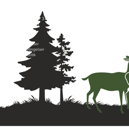
Jagt & Hund
Mand
Skarridsøgade 31 B
Tirsd
4450 Jyderup
Onsd
22 75 37 30
Torsd
Freda
Byttebetingelser
Lørda
Handelsbetingelser
Sønd
Privatlivspolitik
Hell