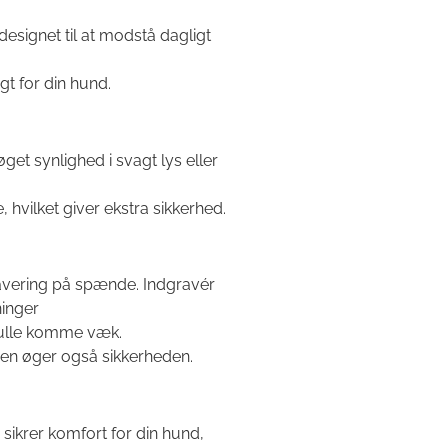
 designet til at modstå dagligt
t for din hund.
et synlighed i svagt lys eller
, hvilket giver ekstra sikkerhed.
avering på spænde. Indgravér
ninger
skulle komme væk.
 men øger også sikkerheden.
sikrer komfort for din hund,