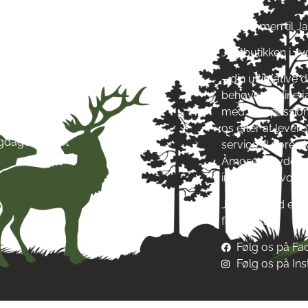
ag: kl. 10-17
Velkommen til J
ag: kl. 10-17
Jagtbutikken i J
ag: kl. 10-17
ag: kl. 10-17
– din ultimative d
g: kl. 10-17
behøver til dine 
g: kl. 10-13
med stor passion
ag: Lukket
os efter at leve
igdage: Lukket
service til vore
Åmosen i Jyderup
inspirere af vore
Jagt & Hund er me
fællesskab!
Følg os på F
Følg os på In