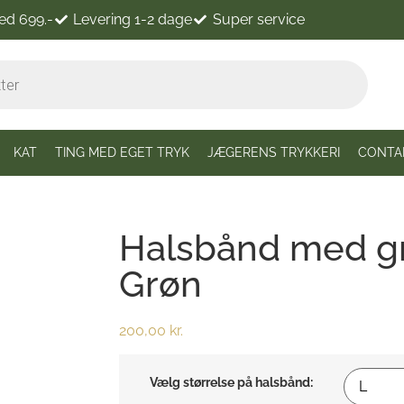
ved 699.-
Levering 1-2 dage
Super service
KAT
TING MED EGET TRYK
JÆGERENS TRYKKERI
CONTA
Halsbånd med gr
Grøn
200,00
kr.
Vælg størrelse på halsbånd: