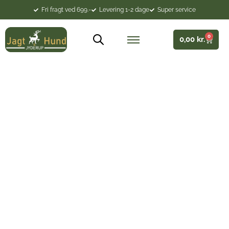
Fri fragt ved 699.-
Levering 1-2 dage
Super service
0
0,00
kr.