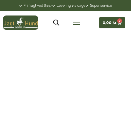
Fri fragt ved 699.-
Levering 1-2 dage
Super service
0
0,00
kr.