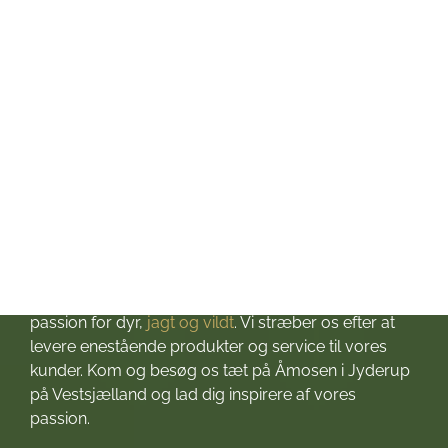
Torsdag: kl. 10-17
Fredag: kl. 10-17
Lørdag: kl. 10-13
Søndag: Lukket
Helligdage: Lukket
Om Jagt & Hund
Velkommen til Jagt & Hund
Jagtbutikken i Jyderup
– din ultimative destination for alt, hvad du behøver
til dine jagteventyr! Grundlagt i 2016 med stor
passion for dyr,
jagt og vildt
. Vi stræber os efter at
levere enestående produkter og service til vores
kunder. Kom og besøg os tæt på Åmosen i Jyderup
på Vestsjælland og lad dig inspirere af vores
passion.