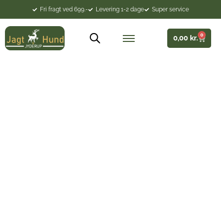
Fri fragt ved 699.-
Levering 1-2 dage
Super service
0
0,00
kr.