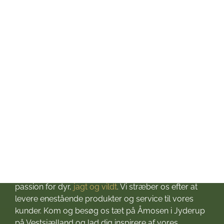
Tirsdag: kl. 10-17
Onsdag: kl. 10-17
Torsdag: kl. 10-17
Fredag: kl. 10-17
Lørdag: kl. 10-13
Søndag: Lukket
Helligdage: Lukket
Om Jagt & Hund
Velkommen til Jagt & Hund
Jagtbutikken i Jyderup
– din ultimative destination for alt, hvad du behøver
til dine jagteventyr! Grundlagt i 2016 med stor
passion for dyr,
jagt og vildt
. Vi stræber os efter at
levere enestående produkter og service til vores
kunder. Kom og besøg os tæt på Åmosen i Jyderup
på Vestsjælland og lad dig inspirere af vores