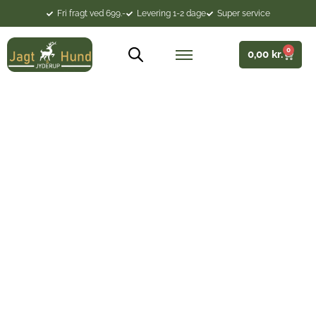
Fri fragt ved 699.-
Levering 1-2 dage
Super service
0
0,00
kr.