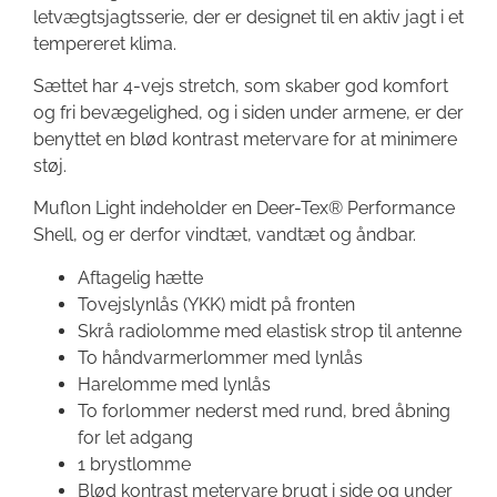
letvægtsjagtsserie, der er designet til en aktiv jagt i et
tempereret klima.
Sættet har 4-vejs stretch, som skaber god komfort
og fri bevægelighed, og i siden under armene, er der
benyttet en blød kontrast metervare for at minimere
støj.
Muflon Light indeholder en Deer-Tex® Performance
Shell, og er derfor vindtæt, vandtæt og åndbar.
Aftagelig hætte
Tovejslynlås (YKK) midt på fronten
Skrå radiolomme med elastisk strop til antenne
To håndvarmerlommer med lynlås
Harelomme med lynlås
To forlommer nederst med rund, bred åbning
for let adgang
1 brystlomme
Blød kontrast metervare brugt i side og under