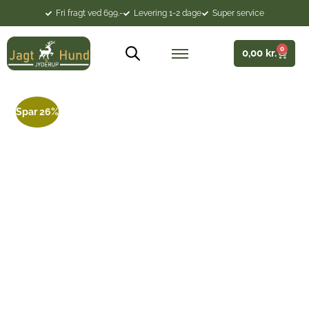
Fri fragt ved 699.-
Levering 1-2 dage
Super service
0
0,00
kr.
Spar 26%