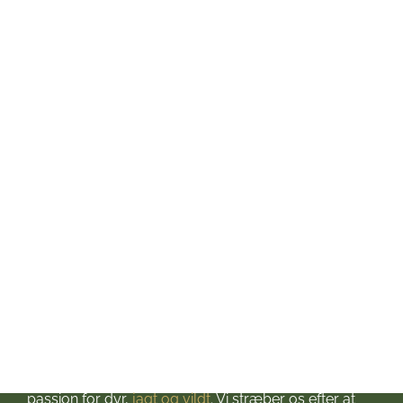
Mandag: kl. 10-17
Tirsdag: kl. 10-17
Onsdag: kl. 10-17
Torsdag: kl. 10-17
Fredag: kl. 10-17
Lørdag: kl. 10-13
Søndag: Lukket
Helligdage: Lukket
Om Jagt & Hund
Velkommen til Jagt & Hund
Jagtbutikken i Jyderup
– din ultimative destination for alt, hvad du behøver
til dine jagteventyr! Grundlagt i 2016 med stor
passion for dyr,
jagt og vildt
. Vi stræber os efter at