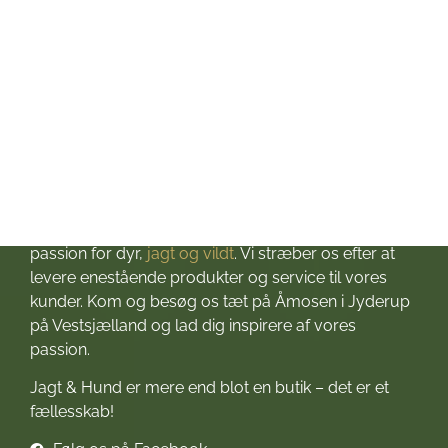
Søndag: Lukket
Helligdage: Lukket
Om Jagt & Hund
Velkommen til Jagt & Hund
Jagtbutikken i Jyderup
– din ultimative destination for alt, hvad du behøver
til dine jagteventyr! Grundlagt i 2016 med stor
passion for dyr,
jagt og vildt
. Vi stræber os efter at
levere enestående produkter og service til vores
kunder. Kom og besøg os tæt på Åmosen i Jyderup
på Vestsjælland og lad dig inspirere af vores
passion.
Jagt & Hund er mere end blot en butik – det er et
fællesskab!