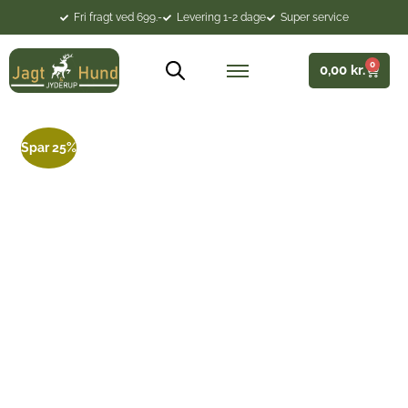
Fri fragt ved 699.-
Levering 1-2 dage
Super service
0
0,00
kr.
Spar 25%