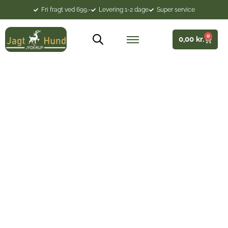
Fri fragt ved 699.-
Levering 1-2 dage
Super service
0
0,00
kr.