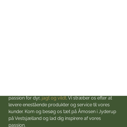
Onsdag: kl. 10-17
Torsdag: kl. 10-17
Fredag: kl. 10-17
Lørdag: kl. 10-13
Søndag: Lukket
Helligdage: Lukket
Om Jagt & Hund
Velkommen til Jagt & Hund
Jagtbutikken i Jyderup
– din ultimative destination for alt, hvad du behøver
til dine jagteventyr! Grundlagt i 2016 med stor
passion for dyr,
jagt og vildt
. Vi stræber os efter at
levere enestående produkter og service til vores
kunder. Kom og besøg os tæt på Åmosen i Jyderup
på Vestsjælland og lad dig inspirere af vores
passion.