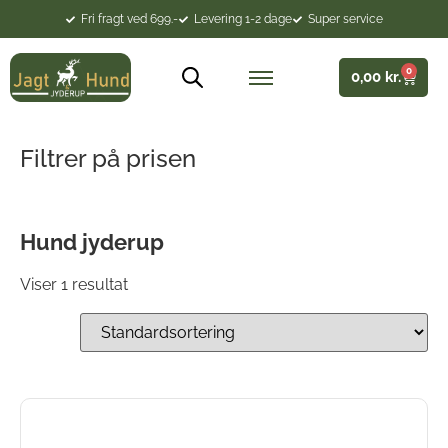
Fri fragt ved 699.-
Levering 1-2 dage
Super service
0
0,00
kr.
Filtrer på prisen
Hund jyderup
Viser 1 resultat