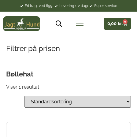
Fri fragt ved 699.-
Levering 1-2 dage
Super service
0
0,00
kr.
Filtrer på prisen
Bøllehat
Viser 1 resultat