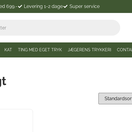
ved 699.-
Levering 1-2 dage
Super service
KAT
TING MED EGET TRYK
JÆGERENS TRYKKERI
CONTA
t