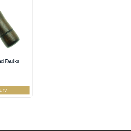
nd Faulks
 kurv