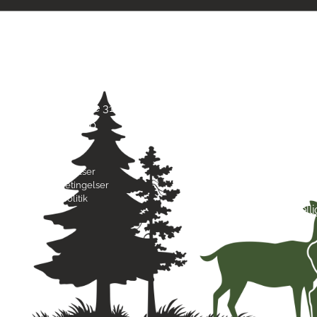
Kontaktinfo
Åbni
Jagt & Hund
Mand
Skarridsøgade 31 B
Tirsd
4450 Jyderup
Onsd
22 75 37 30
Torsd
Freda
Byttebetingelser
Lørda
Handelsbetingelser
Sønd
Privatlivspolitik
Hell