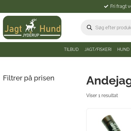
Fri fragt 
TILBUD
JAGT/FISKERI
HUND
Andejag
Filtrer på prisen
Viser 1 resultat