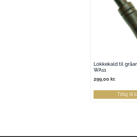
Lokkekald til gråa
WA11
299,00
kr.
Tilføj til