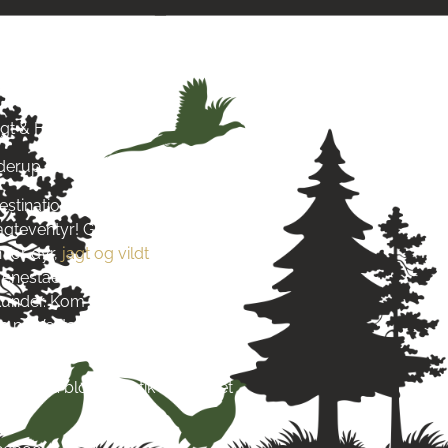
& Hund
agt & Hund
yderup
estination for alt, hvad du
jagteventyr! Grundlagt i 2016
 for dyr,
jagt og vildt
. Vi stræber
re enestående produkter og
s kunder. Kom og besøg os tæt på
 på Vestsjælland og lad dig
s passion.
re end blot en butik – det er et