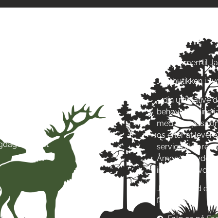
ngstider
Om Jagt 
ag: kl. 10-17
Velkommen til J
ag: kl. 10-17
Jagtbutikken i J
ag: kl. 10-17
ag: kl. 10-17
– din ultimative d
g: kl. 10-17
behøver til dine 
g: kl. 10-13
med stor passion
ag: Lukket
os efter at leve
igdage: Lukket
service til vore
Åmosen i Jyderup
inspirere af vore
Jagt & Hund er me
fællesskab!